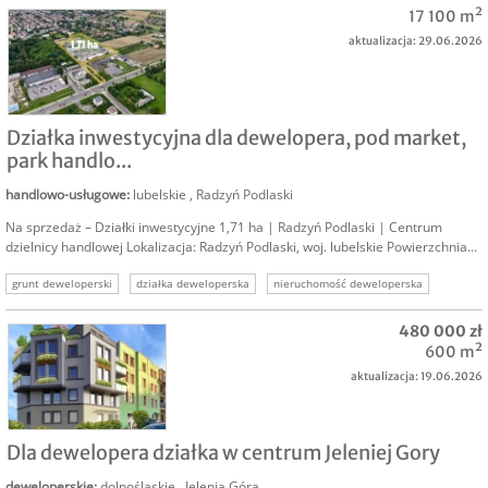
17 100 m²
warszawa działki deweloperskie
nieruchomość deweloperska
aktualizacja: 29.06.2026
działka zabudowa jednorodzinna
SPRZEDAM
Działka inwestycyjna dla dewelopera, pod market,
park handlo...
handlowo-usługowe
:
lubelskie
,
Radzyń Podlaski
Na sprzedaż – Działki inwestycyjne 1,71 ha | Radzyń Podlaski | Centrum
dzielnicy handlowej Lokalizacja: Radzyń Podlaski, woj. lubelskie Powierzchnia...
grunt deweloperski
działka deweloperska
nieruchomość deweloperska
nieruchomość pod market
grunt pod osiedle
grunt pod par
480 000 zł
działka inwestycyjna
600 m²
aktualizacja: 19.06.2026
SPRZEDAM
Dla dewelopera działka w centrum Jeleniej Gory
deweloperskie
:
dolnośląskie
,
Jelenia Góra