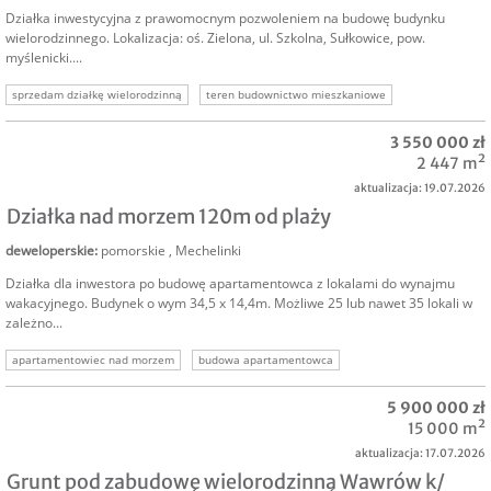
Działka inwestycyjna z prawomocnym pozwoleniem na budowę budynku
wielorodzinnego. Lokalizacja: oś. Zielona, ul. Szkolna, Sułkowice, pow.
myślenicki....
sprzedam działkę wielorodzinną
teren budownictwo mieszkaniowe
działka dewelopreska
grunt deweloperski
osiedle mieszkaniowe
3 550 000 zł
działka wielorodzinna
sprzedam działkę deweloperską
2 447 m²
aktualizacja: 19.07.2026
Działka nad morzem 120m od plaży
deweloperskie
:
pomorskie
,
Mechelinki
Działka dla inwestora po budowę apartamentowca z lokalami do wynajmu
wakacyjnego. Budynek o wym 34,5 x 14,4m. Możliwe 25 lub nawet 35 lokali w
zależno...
apartamentowiec nad morzem
budowa apartamentowca
działka deweloperska morze
grunt nad morzem
działka dla dewelopera
5 900 000 zł
15 000 m²
aktualizacja: 17.07.2026
Grunt pod zabudowę wielorodzinną Wawrów k/