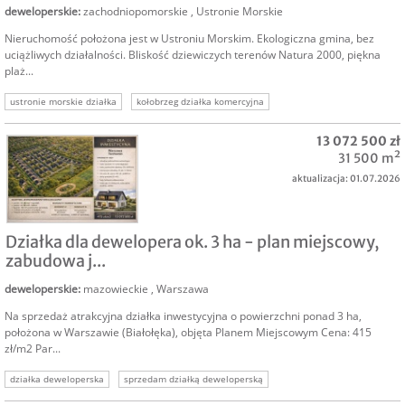
deweloperskie
:
zachodniopomorskie
,
Ustronie Morskie
Nieruchomość położona jest w Ustroniu Morskim. Ekologiczna gmina, bez
uciążliwych działalności. Bliskość dziewiczych terenów Natura 2000, piękna
plaż...
ustronie morskie działka
kołobrzeg działka komercyjna
komercyjna nad morzem
działka dla dewelopera
13 072 500 zł
działka pod apartamentowiec
sprzedam działkę deweloperską
31 500 m²
aktualizacja: 01.07.2026
SPRZEDAM
Działka dla dewelopera ok. 3 ha - plan miejscowy,
zabudowa j...
deweloperskie
:
mazowieckie
,
Warszawa
Na sprzedaż atrakcyjna działka inwestycyjna o powierzchni ponad 3 ha,
położona w Warszawie (Białołęka), objęta Planem Miejscowym Cena: 415
zł/m2 Par...
działka deweloperska
sprzedam działką deweloperską
sprzedam grunt deweloperski
działka deweloperska warszawa