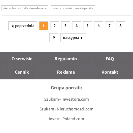
nieruchomość dla dewelopera
nieruchomość deweloperska
poprzednia
1
2
3
4
5
6
7
8
9
następna
O serwisie
Regulamin
FAQ
Cennik
Reklama
Kontakt
Grupa portali:
Szukam-Inwestora.com
Szukam-Nieruchomosci.com
Invest-Poland.com