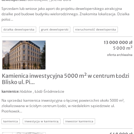
Sprzedam lub wniose jako aport do projektu deweloperskiego atrakcyjna
dzialke pod budowe budynku wielorodzinnego. Znakomita lokalizacja. Dzialka
poloz...
działka deweloperska
grunt deweloperski
nieruchomość deweloperska
sprzedam działkę deweloperską
13 000 000 zł
5 000 m²
oferta archiwalna
SPRZEDAM
Kamienica inwestycyjna 5000 m² w centrum Łodzi
Blisko ul. Pi...
kamienice
:
łódzkie
,
Łódź-Śródmieście
Na sprzedaż kamienica inwestycyjna o łącznej powierzchni około 5000 m²,
zlokalizowana w ścisłym centrum Łodzi, w niedalekim sąsiedztwie ul.
Piotrkowsk...
kamienica
inwestycja w kamienicę
inwestor kamienica