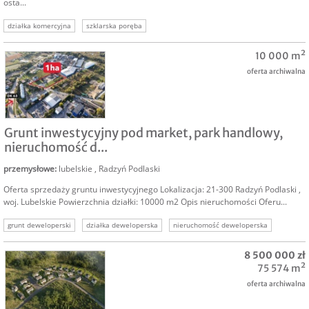
osta...
działka komercyjna
szklarska poręba
10 000 m²
oferta archiwalna
SPRZEDAM
Grunt inwestycyjny pod market, park handlowy,
nieruchomość d...
przemysłowe
:
lubelskie
,
Radzyń Podlaski
Oferta sprzedaży gruntu inwestycyjnego Lokalizacja: 21-300 Radzyń Podlaski ,
woj. Lubelskie Powierzchnia działki: 10000 m2 Opis nieruchomości Oferu...
grunt deweloperski
działka deweloperska
nieruchomość deweloperska
sprzedam działkę deweloperską
nieruchomość pod market
działka pod market
8 500 000 zł
grunt pod osiedle
75 574 m²
oferta archiwalna