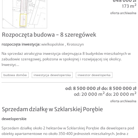
648 000 zł
173 m²
oferta archiwalna
SPRZEDAM
Rozpoczęta budowa - 8 szeregówek
rozpoczęta inwestycja
:
wielkopolskie
,
Krotoszyn
Na sprzedaż atrakcyjna inwestycja obejmująca 8 budynków mieszkalnych w
zabudowie szeregowej, położona w spokojnej i rozwijającej się okolicy.
Inwestyc...
budowa domów
inwestycja deweloperska
inwestor deweloperka
sprzedam rozpoczętą inwestycję
sprzedam inwestycję deweloper
od: 8 500 000 zł do: 8 500 000 zł
rozpoczęta inwestycja dweloper
inwestor budownictwo
od: 20 000 m² do: 20 000 m²
oferta archiwalna
Sprzedam działkę w Szklarskiej Porębie
deweloperskie
Sprzedam działkę około 2 hektarów w Szklarskiej Porębie dla dewelopera pod
obiekty apartamentowe no około 350-400 jednostek mieszkalnych. Jedna z