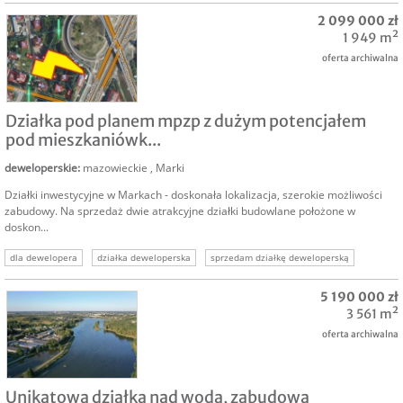
nieruchomość deweloperska
działka dla dewelopera
kalisz deweloperskie
2 099 000 zł
nieruchomość dla dewelopera
nieruchomości deweloperskie
1 949 m²
oferta archiwalna
SPRZEDAM
Działka pod planem mpzp z dużym potencjałem
pod mieszkaniówk...
deweloperskie
:
mazowieckie
,
Marki
Działki inwestycyjne w Markach - doskonała lokalizacja, szerokie możliwości
zabudowy. Na sprzedaż dwie atrakcyjne działki budowlane położone w
doskon...
dla dewelopera
działka deweloperska
sprzedam działkę deweloperską
sprzedam grunt deweloperski
grunty komercyjne
grunty deweloperskie
5 190 000 zł
działki deweloperskie oferty
3 561 m²
oferta archiwalna
SPRZEDAM
Unikatowa działka nad wodą, zabudowa