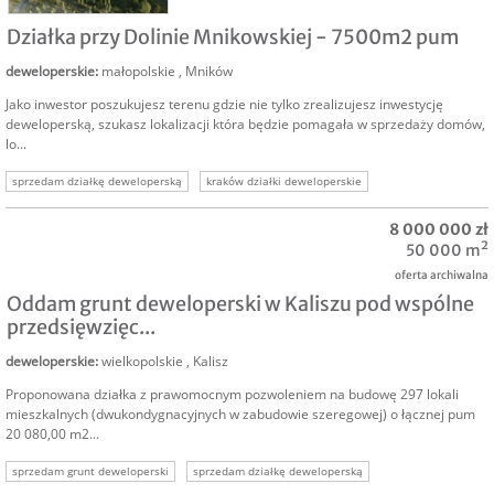
SPRZEDAM
Działka przy Dolinie Mnikowskiej - 7500m2 pum
deweloperskie
:
małopolskie
,
Mników
Jako inwestor poszukujesz terenu gdzie nie tylko zrealizujesz inwestycję
deweloperską, szukasz lokalizacji która będzie pomagała w sprzedaży domów,
lo...
sprzedam działkę deweloperską
kraków działki deweloperskie
grunt dla dewelopera
kraków działka deweloperska
okolice krakowa
8 000 000 zł
działka z pozwoleniem
grunt deweloperski kraków
50 000 m²
oferta archiwalna
Oddam grunt deweloperski w Kaliszu pod wspólne
przedsięwzięc...
deweloperskie
:
wielkopolskie
,
Kalisz
Proponowana działka z prawomocnym pozwoleniem na budowę 297 lokali
mieszkalnych (dwukondygnacyjnych w zabudowie szeregowej) o łącznej pum
20 080,00 m2...
sprzedam grunt deweloperski
sprzedam działkę deweloperską