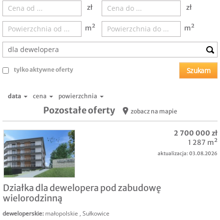
zł
zł
m²
m²
tylko aktywne oferty
data
cena
powierzchnia
Pozostałe oferty
zobacz na mapie
2 700 000 zł
1 287 m²
aktualizacja: 03.08.2026
SPRZEDAM
Działka dla dewelopera pod zabudowę
wielorodzinną
deweloperskie
:
małopolskie
,
Sułkowice