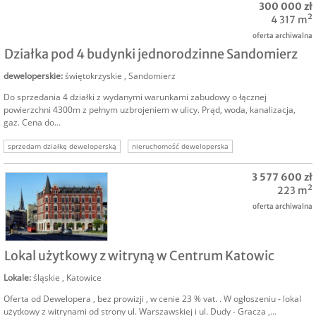
300 000 zł
nieruchomości komercyjne
nieruchomość gruntowa
4 317 m²
oferta archiwalna
Działka pod 4 budynki jednorodzinne Sandomierz
deweloperskie
:
świętokrzyskie
,
Sandomierz
Do sprzedania 4 działki z wydanymi warunkami zabudowy o łącznej
powierzchni 4300m z pełnym uzbrojeniem w ulicy. Prąd, woda, kanalizacja,
gaz. Cena do...
sprzedam działkę deweloperską
nieruchomość deweloperska
działka dla dewelopera
sprzedam grunt deweloperski
3 577 600 zł
nieruchomość pod deweloperkę
działki deweloperskie
grunt deweloperski
223 m²
oferta archiwalna
SPRZEDAM
Lokal użytkowy z witryną w Centrum Katowic
Lokale
:
śląskie
,
Katowice
Oferta od Dewelopera , bez prowizji , w cenie 23 % vat. . W ogłoszeniu - lokal
użytkowy z witrynami od strony ul. Warszawskiej i ul. Dudy - Gracza ,...