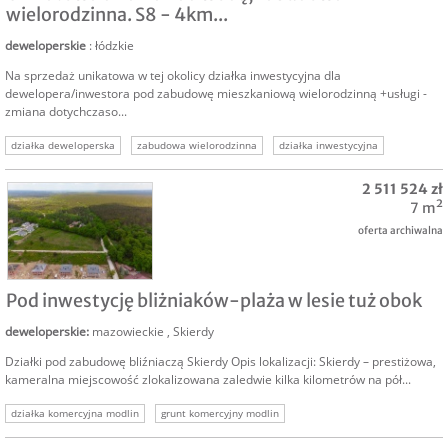
wielorodzinna. S8 - 4km...
deweloperskie
: łódzkie
Na sprzedaż unikatowa w tej okolicy działka inwestycyjna dla
dewelopera/inwestora pod zabudowę mieszkaniową wielorodzinną +usługi -
zmiana dotychczaso...
działka deweloperska
zabudowa wielorodzinna
działka inwestycyjna
działka nad wodą
turystyka
grunt inwestycyjny
jezioro
2 511 524 zł
7 m²
oferta archiwalna
SPRZEDAM
Pod inwestycję bliżniaków-plaża w lesie tuż obok
deweloperskie
:
mazowieckie
,
Skierdy
Działki pod zabudowę bliźniaczą Skierdy Opis lokalizacji: Skierdy – prestiżowa,
kameralna miejscowość zlokalizowana zaledwie kilka kilometrów na pół...
działka komercyjna modlin
grunt komercyjny modlin
nieruchomość przy lotnisku
grunt przy lotnisku
działka przy lotnisku