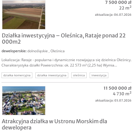
7 500 000 zł
22 m²
aktualizacja: 06.07.2026
SPRZEDAM
Działka inwestycyjna – Oleśnica, Rataje ponad 22
000m2
deweloperskie
:
dolnośląskie
,
Oleśnica
Lokalizacja: Rataje - popularna i dynamicznie rozwijająca się dzielnica Oleśnicy.
Charakterystyka działki Powierzchnia: ok. 22 573 m² (2,25 ha) Wymia...
działka komercyjna
działka inwestycyjna
oleśnica
inwestycja
deweloperka
grunt inwestycyjny
11 500 000 zł
4 730 m²
aktualizacja: 03.07.2026
SPRZEDAM
Atrakcyjna działka w Ustronu Morskim dla
dewelopera