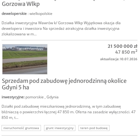
Gorzowa Wlkp
deweloperskie
: wielkopolskie
Działka inwestycyjna Wawrów k/ Gorzowa Wlkp Wyjątkowa okazja dla
dewelopera i inwestora Na sprzedaż atrakcyjna działka inwestycyjna
zlokalizowana w m...
21 500 000 zł
47 850 m²
aktualizacja: 10.07.2026
SPRZEDAM
Sprzedam pod zabudowę jednorodzinną okolice
Gdyni 5 ha
inwestycyjne
:
pomorskie
,
Gdynia
Działki pod zabudowę mieszkaniową jednorodzinną, w tym zabudowę
bliźniaczą o powierzchni łącznej 47 850 m. Oferta na zasadzie wyłączności. 47
850 m, t...
nieruchomość gruntowa
grunt inwestycyjny
teren pod budowę
nieruchomość deweloperska
grunt deweloperski