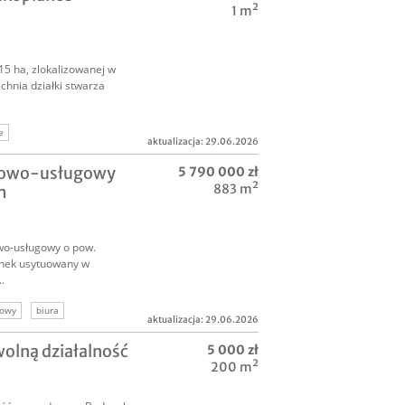
1 m²
215 ha, zlokalizowanej w
chnia działki stwarza
e
aktualizacja: 29.06.2026
rcyjny zakopane
rowo-usługowy
5 790 000 zł
883 m²
m
wo-usługowy o pow.
ynek usytuowany w
.
gowy
biura
aktualizacja: 29.06.2026
komercyjne
olną działalność
5 000 zł
200 m²