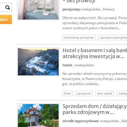
- bez prowizji
pensjonaty
:
małopolskie
,
Piekary
Oferta na wyłączność. Bez prowizji. Prz
SPRZEDAM
sprzedaży aktywnego pensjonatu w Piek
osiem osobnych pokoi z łazienkami,...
dochodowy pensjonat
sprzedam pensjona
nieruchomości komercyjne
nieruchomość 
Hotel z basenem i salą ba
atrakcyjna inwestycja w...
hotele
: małopolskie
Na sprzedaż obiekt turystyczny położony
SPRZEDAM
Kosarzyska, w Piwnicznej-Zdroju. Lokaliz
gór, w pobliżu szlaków...
hotel
pensjonat
dom opieki
małop
inwestycja hotelowa
inwestor hotel
s
Sprzedam dom / działający 
parku zdrojowym w...
ośrodki wypoczynkowe
:
małopolskie
,
Rab