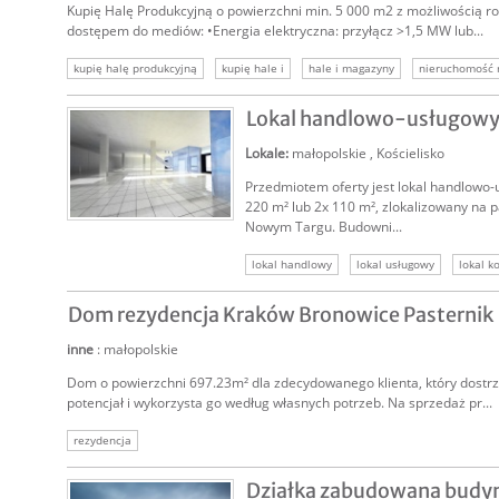
Kupię Halę Produkcyjną o powierzchni min. 5 000 m2 z możliwością r
dostępem do mediów: •Energia elektryczna: przyłącz >1,5 MW lub...
kupię halę produkcyjną
kupię hale i
hale i magazyny
nieruchomość
szukam nieruchomości
nieruchomości komercyjne
kupimy komercyjne
Lokal handlowo-usługowy
Lokale
:
małopolskie
,
Kościelisko
Przedmiotem oferty jest lokal handlowo-
220 m² lub 2x 110 m², zlokalizowany na pa
Nowym Targu. Budowni...
NAJEM
lokal handlowy
lokal usługowy
lokal k
lokale komercyjne
nieruchomości komercy
Dom rezydencja Kraków Bronowice Pasternik
inne
: małopolskie
Dom o powierzchni 697.23m² dla zdecydowanego klienta, który dostr
potencjał i wykorzysta go według własnych potrzeb. Na sprzedaż pr...
rezydencja
Działka zabudowana budy