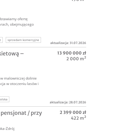
edstawiamy ofertę
arach, obejmującego
t
sprzedam komercyjne
aktualizacja: 31.07.2026
inwestycyjna
nkietową –
13 900 000 zł
2 000 m²
 w malowniczej dolinie
acja w otoczeniu lasów i
olska
aktualizacja: 28.07.2026
przedam hotel
pensjonat / przy
2 399 000 zł
422 m²
ka-Zdrój