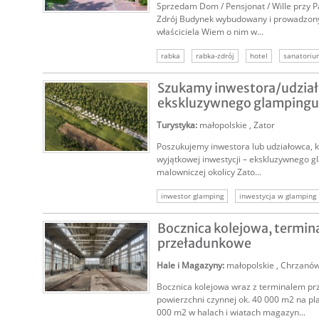
Sprzedam Dom / Pensjonat / Wille przy 
SPRZEDAM
Zdrój Budynek wybudowany i prowadzony
właściciela Wiem o nim w...
rabka
rabka-zdrój
hotel
sanatoriu
ośrodek wypoczynkowy
sprzedam pensjon
Szukamy inwestora/udzia
pensjonat rabka zdrój
ekskluzywnego glampingu 
Turystyka
:
małopolskie
,
Zator
Poszukujemy inwestora lub udziałowca, k
NAJEM
wyjątkowej inwestycji – ekskluzywnego 
malowniczej okolicy Zato...
inwestor glamping
inwestycja w glamping
szukam inwestora glamping
inwestor nie
Bocznica kolejowa, termin
przeładunkowe
Hale i Magazyny
:
małopolskie
,
Chrzanó
Bocznica kolejowa wraz z terminalem p
NAJEM
powierzchni czynnej ok. 40 000 m2 na pl
000 m2 w halach i wiatach magazyn...