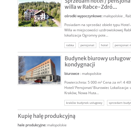
Sprzedam hotel / pensjonat
willa w Rabce-Zdró...
ośrodki wypoczynkowe
:
małopolskie
,
Rab
Posiadam na sprzedaż obiekt typu Hotel /
SPRZEDAM
Willa w miejscowości uzdrowiskowej Rab
lokalizacja Ogromny pote...
rabka
pensjonat
hotel
pensjonat 
ośrodek wczasowy
villa
dom
Budynek biurowy usługow
kondygnacji
biurowce
: małopolskie
Powierzchnia: 5 000 m² Cena za m²: 4 40
SPRZEDAM
Hotel/ Pensjonat/ Biurowiec Lokalizacja: 
Kraków, Nowa Huta...
kraków budynek usługowy
sprzedam budy
sprzedam budynek usługowy
kraków kome
Kupię halę produkcyjną
nieruchomość komercyjna kraków
hale produkcyjne
:
małopolskie