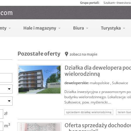
Grupa portali:
Szukam-Inwestora
nty
Hale i magazyny
Biura
Turystyka
Pozostałe oferty
zobacz na mapie
Działka dla dewelopera p
wielorodzinną
deweloperskie
:
małopolskie
,
Sułkowice
Działka inwestycyjna z prawomocnym p
SPRZEDAM
budynku wielorodzinnego. Lokalizacja: oś.
Sułkowice, pow. myślenicki....
sprzedam działkę wielorodzinną
teren bu
zł
działka dewelopreska
grunt deweloperski
Oferta sprzedaży dochod
m²
działka wielorodzinna
sprzedam działkę 