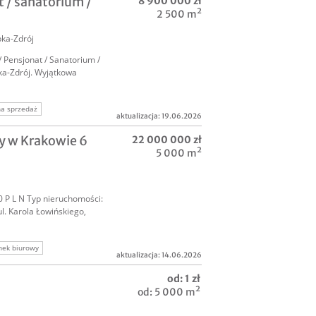
 / sanatorium /
8 900 000 zł
2 500 m²
ka-Zdrój
 Pensjonat / Sanatorium /
ka-Zdrój. Wyjątkowa
na sprzedaż
aktualizacja: 19.06.2026
y w Krakowie 6
22 000 000 zł
5 000 m²
0 P L N Typ nieruchomości:
ul. Karola Łowińskiego,
nek biurowy
aktualizacja: 14.06.2026
rcyjne
od: 1 zł
od: 5 000 m²