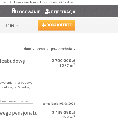
.com
Szukam-Nieruchomosci.com
Invest-Poland.com
LOGOWANIE
REJESTRACJA
DODAJ OFERTĘ
Inne
data
cena
powierzchnia
od zabudowę
2 700 000 zł
1 287 m²
ozwoleniem na budowę
 Zielona, ul. Szkolna,
downictwo mieszkaniowe
aktualizacja: 03.08.2026
osiedle mieszkaniowe
owego pensjonatu
2 439 090 zł
deweloperską
198 m²