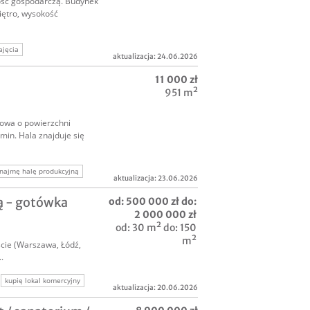
ość gospodarczą. Budynek
iętro, wysokość
ajęcia
aktualizacja: 24.06.2026
najęcia
11 000 zł
komercyjne
951 m²
owa o powierzchni
in. Hala znajduje się
najmę halę produkcyjną
aktualizacja: 23.06.2026
ą - gotówka
od: 500 000 zł do:
2 000 000 zł
od: 30 m² do: 150
m²
cie (Warszawa, Łódź,
.
kupię lokal komercyjny
aktualizacja: 20.06.2026