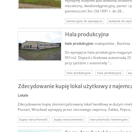
Wynajmę budynek pod dowolną działaln
niezależny, dwukondygnacyjny, parter i p
pomieszczeń 3m. Od 1991 r. do 28...
NAJEM
komercyjne do wynajęcia
budynek do wyn
komercyjne wynajem
nieruchomość do wy
Hala produkcyjna
nieruchomość komercyjna
nieruchomości 
hale produkcyjne
:
małopolskie
,
Bochnia
Do wynajęcia hala produkcyjno-magazyn
951m2. Dojazd z Krakowa autostradą 25 m
przy zjeździe z autostrady "...
NAJEM
hale produkcyjne
hala produkcyjna
wy
Zdecydowanie kupię lokal użytkowy z najemc
Lokale
Zdecydowanie kupię skomercjalizowany lokal handlowy w dużym mieś
Poznań, Wrocław) wynajęty przez sieciowego najemcę: Żabka, Pepco,..
kupię nieruchomość
kupię nieruchomości
nieruchomości komercyjne
kupimy lokale
kupimy nieruchomości
kupię komercyjne