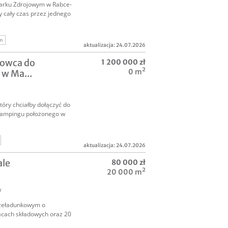
Parku Zdrojowym w Rabce-
 cały czas przez jednego
m
aktualizacja: 24.07.2026
at
łowca do
1 200 000 zł
0 m²
w Ma...
tóry chciałby dołączyć do
glampingu położonego w
aktualizacja: 24.07.2026
ruchomość
ale
80 000 zł
20 000 m²
w
rzeładunkowym o
acach składowych oraz 20