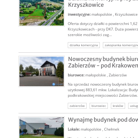
Krzyszkowice
inwestycyjne
:
małopolskie
,
Krzyszkowice
Oferta dotyczy działki o powierzchni 1,6
SPRZEDAM
Krzyszkowicach - przy DK7. Duża powierz
szerokie możliwości zag...
działka komercyjna
zakopianka komercyjn
sprzedam działkę komercyjną
teren kome
Nowoczesny budynek biu
grunt inwestycyjny zakopane
Zabierzów - pod Krakowe
biurowce
:
małopolskie
,
Zabierzów
Na sprzedaż nowoczesny budynek biuro
SPRZEDAM
użytkowej 883,61 mkw. Lokalizacja: Bud
podkrakowskiej miejscowości Zabierzów..
zabierzów
biurowiec
kraków
usłu
nieruchomość komercyjna
nieruchomości 
Wynajmę budynek pod dow
Lokale
:
małopolskie
,
Chełmek