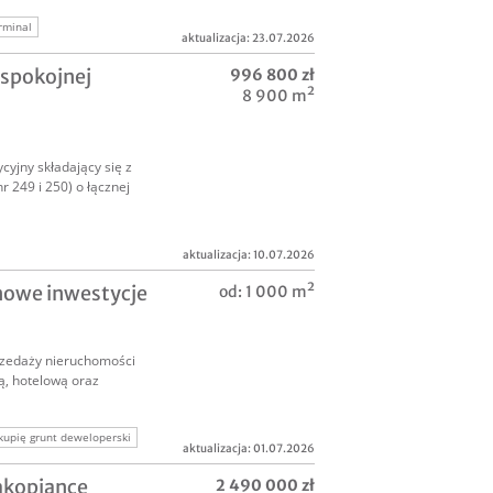
rminal
aktualizacja: 23.07.2026
spokojnej
996 800 zł
8 900 m²
yjny składający się z
r 249 i 250) o łącznej
aktualizacja: 10.07.2026
grunt komercyjny
nowe inwestycje
od: 1 000 m²
nwestycyjna
przedaży nieruchomości
, hotelową oraz
kupię grunt deweloperski
aktualizacja: 01.07.2026
eloperska
akopiance
2 490 000 zł