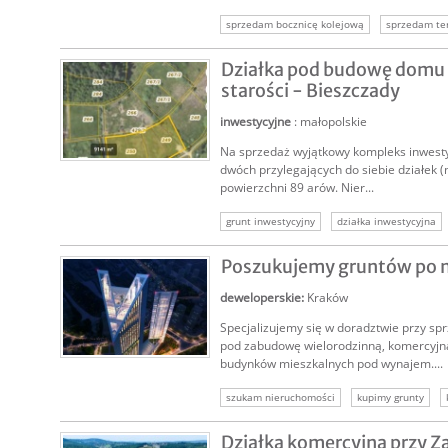
sprzedam bocznicę kolejową
sprzedam te
terminal przeładunkowy
Działka pod budowę domu 
starości - Bieszczady
inwestycyjne
: małopolskie
Na sprzedaż wyjątkowy kompleks inwestyc
SPRZEDAM
dwóch przylegających do siebie działek (n
powierzchni 89 arów. Nier...
grunt inwestycyjny
działka inwestycyjna
sprzedam działkę inwestycyjną
sprzedam 
Poszukujemy gruntów po 
nieruchomość komercyjna
nieruchomość i
deweloperskie
:
Kraków
Specjalizujemy się w doradztwie przy s
pod zabudowę wielorodzinną, komercyjną
budynków mieszkalnych pod wynajem....
KUPIĘ
szukam nieruchomości
kupimy grunty
kupimy nieruchomości
nieruchomość dew
Działka komercyjna przy Z