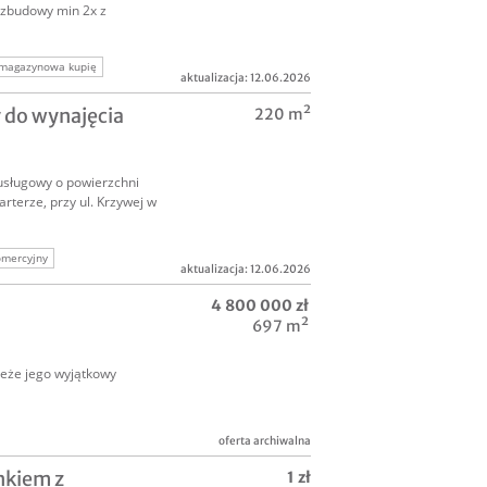
ozbudowy min 2x z
 magazynowa kupię
aktualizacja: 12.06.2026
 do wynajęcia
220 m²
usługowy o powierzchni
rterze, przy ul. Krzywej w
omercyjny
aktualizacja: 12.06.2026
jne
4 800 000 zł
697 m²
zeże jego wyjątkowy
oferta archiwalna
nkiem z
1 zł