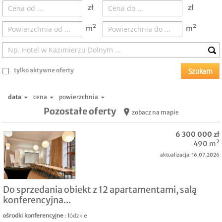
zł
zł
m²
m²
tylko aktywne oferty
data
cena
powierzchnia
Pozostałe oferty
zobacz na mapie
6 300 000 zł
490 m²
aktualizacja: 16.07.2026
SPRZEDAM
Do sprzedania obiekt z 12 apartamentami, salą
konferencyjna...
ośrodki konferencyjne
: łódzkie