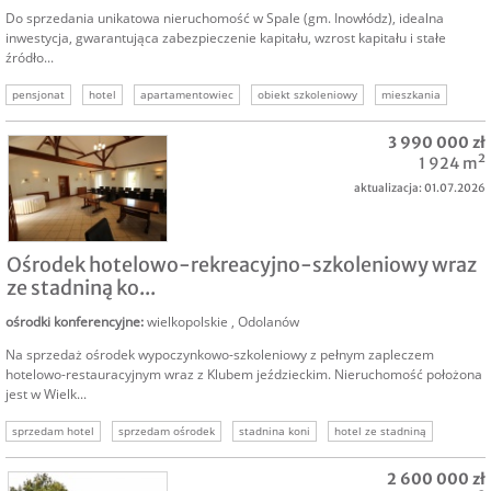
Do sprzedania unikatowa nieruchomość w Spale (gm. Inowłódz), idealna
inwestycja, gwarantująca zabezpieczenie kapitału, wzrost kapitału i stałe
źródło...
pensjonat
hotel
apartamentowiec
obiekt szkoleniowy
mieszkania
apartamenty
nieruchomość inwestycyjna
3 990 000 zł
1 924 m²
aktualizacja: 01.07.2026
SPRZEDAM
Ośrodek hotelowo-rekreacyjno-szkoleniowy wraz
ze stadniną ko...
ośrodki konferencyjne
:
wielkopolskie
,
Odolanów
Na sprzedaż ośrodek wypoczynkowo-szkoleniowy z pełnym zapleczem
hotelowo-restauracyjnym wraz z Klubem jeździeckim. Nieruchomość położona
jest w Wielk...
sprzedam hotel
sprzedam ośrodek
stadnina koni
hotel ze stadniną
nieruchomość hotelowa
2 600 000 zł