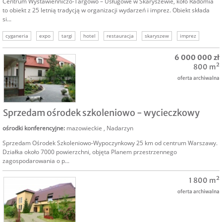
Centrum Wystawienniczo-Targowo – Usługowe w Skaryszewie, koło Radomia
to obiekt z 25 letnią tradycją w organizacji wydarzeń i imprez. Obiekt składa
si...
cyganeria
expo
targi
hotel
restauracja
skaryszew
imprez
6 000 000 zł
800 m²
oferta archiwalna
SPRZEDAM
Sprzedam ośrodek szkoleniowo - wycieczkowy
ośrodki konferencyjne
:
mazowieckie
,
Nadarzyn
Sprzedam Ośrodek Szkoleniowo-Wypoczynkowy 25 km od centrum Warszawy.
Działka około 7000 powierzchni, objęta Planem przestrzennego
zagospodarowania o p...
1 800 m²
oferta archiwalna