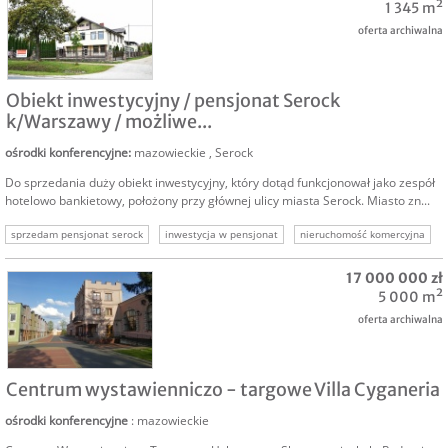
1 345 m²
oferta archiwalna
SPRZEDAM
Obiekt inwestycyjny / pensjonat Serock
k/Warszawy / możliwe...
ośrodki konferencyjne
:
mazowieckie
,
Serock
Do sprzedania duży obiekt inwestycyjny, który dotąd funkcjonował jako zespół
hotelowo bankietowy, położony przy głównej ulicy miasta Serock. Miasto zn...
sprzedam pensjonat serock
inwestycja w pensjonat
nieruchomość komercyjna
17 000 000 zł
5 000 m²
oferta archiwalna
SPRZEDAM
Centrum wystawienniczo - targowe Villa Cyganeria
ośrodki konferencyjne
: mazowieckie