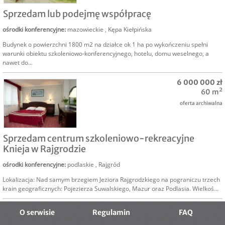
SPRZEDAM
Sprzedam lub podejmę współpracę
ośrodki konferencyjne
:
mazowieckie
,
Kępa Kiełpińska
Budynek o powierzchni 1800 m2 na działce ok 1 ha po wykończeniu spełni
warunki obiektu szkoleniowo-konferencyjnego, hotelu, domu weselnego, a
nawet do...
6 000 000 zł
60 m²
oferta archiwalna
SPRZEDAM
Sprzedam centrum szkoleniowo-rekreacyjne
Knieja w Rajgrodzie
ośrodki konferencyjne
:
podlaskie
,
Rajgród
Lokalizacja: Nad samym brzegiem Jeziora Rajgrodzkiego na pograniczu trzech
krain geograficznych: Pojezierza Suwalskiego, Mazur oraz Podlasia. Wielkoś...
O serwisie
Regulamin
FAQ