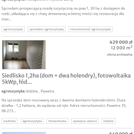
Sprzedam prosperującą osadę turystyczną na pow.1, 30 ha z dostępem do
rzeki ,składająca się z chaty drewnianej w której mieści się restauracja dla
max...
agroturystyka
sprzedam agroturystykę
nieruchomość agroturystyka
429 000 zł
12 000 m²
oferta archiwalna
SPRZEDAM
Siedlisko 1,2ha (dom + dwa holendry), fotowoltaika
5kWp, łód...
agroturystyka
:
łódzkie
,
Pawelce
Na sprzedaż dom murowany wraz z dwoma domkami holenderskimi. Duża
działka - 1,2 hektara, do wydania od ręki. Adres nieruchomości: Pawelce 35,
98-273...
siedlisko
agroturystyka
fotowoltaika
spokojna okolica
łódzkie
sieradzki