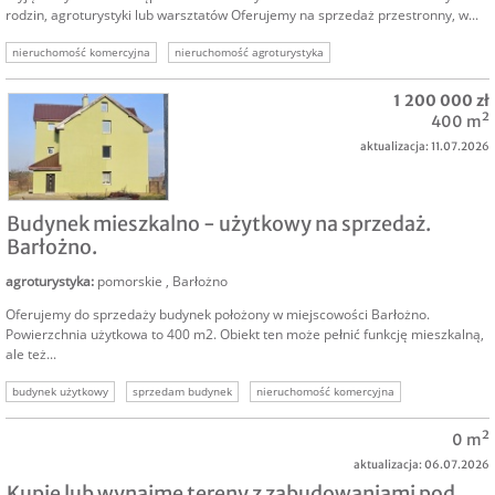
rodzin, agroturystyki lub warsztatów Oferujemy na sprzedaż przestronny, w...
nieruchomość komercyjna
nieruchomość agroturystyka
brda nieruchomość turystyka
1 200 000 zł
400 m²
aktualizacja: 11.07.2026
SPRZEDAM
Budynek mieszkalno - użytkowy na sprzedaż.
Barłożno.
agroturystyka
:
pomorskie
,
Barłożno
Oferujemy do sprzedaży budynek położony w miejscowości Barłożno.
Powierzchnia użytkowa to 400 m2. Obiekt ten może pełnić funkcję mieszkalną,
ale też...
budynek użytkowy
sprzedam budynek
nieruchomość komercyjna
0 m²
aktualizacja: 06.07.2026
Kupię lub wynajmę tereny z zabudowaniami pod