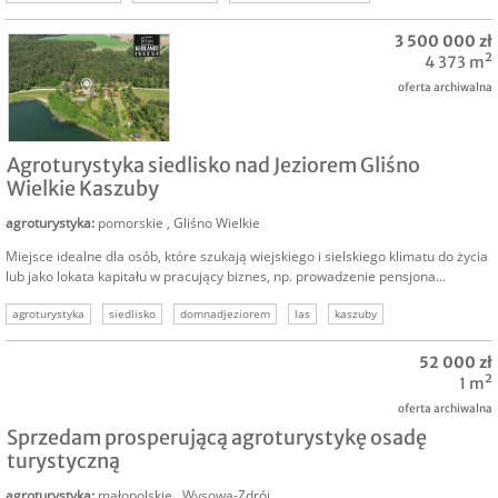
3 500 000 zł
4 373 m²
oferta archiwalna
SPRZEDAM
Agroturystyka siedlisko nad Jeziorem Gliśno
Wielkie Kaszuby
agroturystyka
:
pomorskie
,
Gliśno Wielkie
Miejsce idealne dla osób, które szukają wiejskiego i sielskiego klimatu do życia
lub jako lokata kapitału w pracujący biznes, np. prowadzenie pensjona...
agroturystyka
siedlisko
domnadjeziorem
las
kaszuby
52 000 zł
1 m²
oferta archiwalna
Sprzedam prosperującą agroturystykę osadę
turystyczną
agroturystyka
:
małopolskie
,
Wysowa-Zdrój