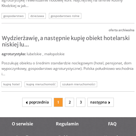
agroturystykę i ewentualnie hodowlę koni. Najchętniej na terenie Kotliny
Kłodzkiej w jak...
gospodarstwo
dzieżawa
gospodarstwo rolne
oferta archiwalna
Wydzierżawię, a następnie kupię obiekt hotelarski
niskiej lu...
agroturystyka
:
lubelskie
,
małopolskie
Poszukuję obiektu o średnim standardzie noclegowym (hotel, pensjonat, dom
wypoczynkowy, gospodarstwo agroturystyczne). Polska południowo wschodnia
i...
kupię hotel
kupię nieruchomość
szukam nieruchomości
poprzednia
1
2
3
następna
O serwisie
Regulamin
FAQ