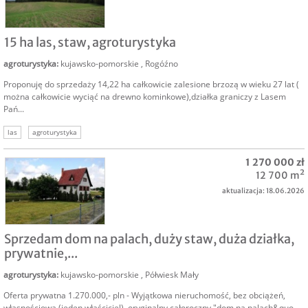
SPRZEDAM
15 ha las, staw, agroturystyka
agroturystyka
:
kujawsko-pomorskie
,
Rogóźno
Proponuję do sprzedaży 14,22 ha całkowicie zalesione brzozą w wieku 27 lat (
można całkowicie wyciąć na drewno kominkowe),działka graniczy z Lasem
Pań...
las
agroturystyka
1 270 000 zł
12 700 m²
aktualizacja: 18.06.2026
SPRZEDAM
Sprzedam dom na palach, duży staw, duża działka,
prywatnie,...
agroturystyka
:
kujawsko-pomorskie
,
Półwiesk Mały
Oferta prywatna 1.270.000,- pln - Wyjątkowa nieruchomość, bez obciążeń,
własnościowa (jeden właściciel), oryginalny całoroczny "dom na palach&quo...