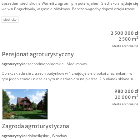
Sprzedam siedlisko na Warmii z ogromnym potencjałem. Siedlisko znajduje się
we wsi Boguchwały, w gminie Miłakowo. Bardzo wygodny dojazd dzięki trasie...
siedlisko
2 500 000 zł
2 500 m²
oferta archiwalna
Pensjonat agroturystyczny
agroturystyka
:
zachodniopomorskie
,
Modlimowo
Obiekt sklada sie z trzech budynkow w 1 znajduje sie 6 pokoi z lazienkami w
tym jeden studio i niezaleznym mieszkaniem na pietrze. 2 budynek sklada si...
980 000 zł
20 000 m²
oferta archiwalna
SPRZEDAM
Zagroda agroturystyczna
agroturystyka
:
dolnośląskie
,
Wrocław