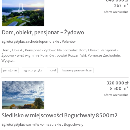
649 000 zł
263 m²
oferta archiwalna
SPRZEDAM
Dom, obiekt, pensjonat - Żydowo
agroturystyka
:
zachodniopomorskie
,
Polanów
Dom , Obiekt , Pensjonat - Żydowo Na Sprzedaż Dom, Obiekt, Pensjonat -
Żydowo - wieś w gminie Polanów , powiat Koszaliński. Pomorze Zachodnie.
Wyłącz...
pensjonat
agroturystyka
hotel
kwatery pracownicze
320 000 zł
8 500 m²
oferta archiwalna
SPRZEDAM
Siedlisko w miejscowości Boguchwały 8500m2
agroturystyka
:
warmińsko-mazurskie
,
Boguchwały