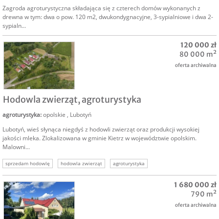
Zagroda agroturystyczna składająca się z czterech domów wykonanych z
drewna w tym: dwa o pow. 120 m2, dwukondygnacyjne, 3-sypialniowe i dwa 2-
sypialn...
120 000 zł
80 000 m²
oferta archiwalna
SPRZEDAM
Hodowla zwierząt, agroturystyka
agroturystyka
:
opolskie
,
Lubotyń
Lubotyń, wieś słynąca niegdyś z hodowli zwierząt oraz produkcji wysokiej
jakości mleka. Zlokalizowana w gminie Kietrz w województwie opolskim.
Malowni...
sprzedam hodowlę
hodowla zwierząt
agroturystyka
1 680 000 zł
790 m²
oferta archiwalna