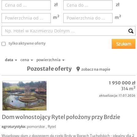
zł
zł
m²
m²
tylko aktywne oferty
data
cena
powierzchnia
Pozostałe oferty
zobacz na mapie
1 950 000 zł
314 m²
aktualizacja: 17.07.2026
SPRZEDAM
Dom wolnostojący Rytel położony przy Brdzie
agroturystyka
:
pomorskie
,
Rytel
Wyjątkowy dom z dostępem do rzeki Brdy w Borach Tucholskich - idealny dla 2