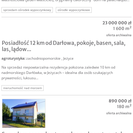
sprzedam ośrodek wypoczynkowy
ośrodki wypoczynkowe
inwestycja w turystykę
inwestor do ośrodka
inwestycja w ośrodek
23 000 000 zł
pensjonat
agroturystyka
1 600 m²
oferta archiwalna
Posiadłość 12 km od Darłowa, pokoje, basen, sala,
las, lądow...
agroturystyka
:
zachodniopomorskie
,
Jeżyce
Na sprzedaż niepowtarzalna rezydencja położona zaledwie 10 km od
nadmorskiego Darłówka, w Jeżycach – idealna dla osób szukających
prywatności, luksusu...
nieruchomość nad morzem
890 000 zł
180 m²
oferta archiwalna
SPRZEDAM