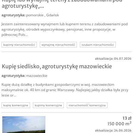
agroturystykę,...
agroturystyka
:
pomorskie
,
Gdańsk
Jestem zainteresowany wynajmem lub kupnem terenu z zabudowaniami pod
agroturystykę, ośrodek wypoczynkowy, pensjonat, inne propozycje, w
północnej Pols...
kupimy nieruchomości
wynajmę nieruchomość
szukam nieruchomości
kupię nieruchomość komercyjną
kupię teren komercyjny
kupimy tereny
aktualizacja: 04.07.2026
Kupię siedlisko, agroturystykę mazowieckie
agroturystyka
:
mazowieckie
Kupię dużą działkę z budynkami gospodarczymi w woj. mazowieckim
maksymalnie ok. 40 km od granic Warszawy. Najlepiej jakby działka była przy
lesie or...
kupię komercyjne
kupimy komercyjne
nieruchomość komercyjna
kupię agroturystykę
kupię grunt agroturystyka
kupię działkę agroturystyka
13 zł
działki komercyjne
150 000 m²
aktualizacja: 24.06.2026