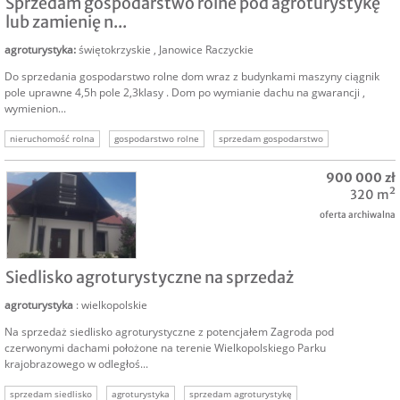
Sprzedam gospodarstwo rolne pod agroturystykę
lub zamienię n...
agroturystyka
:
świętokrzyskie
,
Janowice Raczyckie
Do sprzedania gospodarstwo rolne dom wraz z budynkami maszyny ciągnik
pole uprawne 4,5h pole 2,3klasy . Dom po wymianie dachu na gwarancji ,
wymienion...
nieruchomość rolna
gospodarstwo rolne
sprzedam gospodarstwo
nieruchomości rolne
nieruchomość komercyjna
nieruchomości inwestycyjne
900 000 zł
320 m²
oferta archiwalna
SPRZEDAM
Siedlisko agroturystyczne na sprzedaż
agroturystyka
: wielkopolskie
Na sprzedaż siedlisko agroturystyczne z potencjałem Zagroda pod
czerwonymi dachami położone na terenie Wielkopolskiego Parku
krajobrazowego w odległoś...
sprzedam siedlisko
agroturystyka
sprzedam agroturystykę