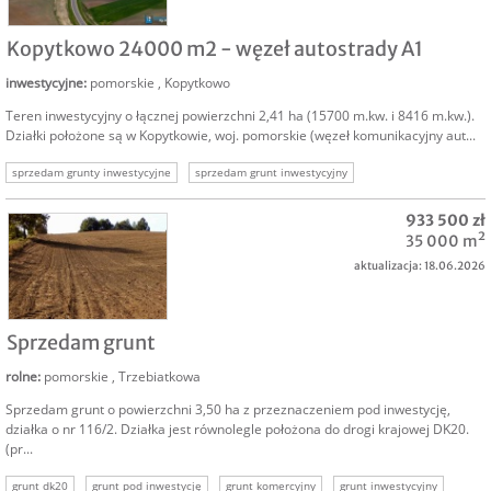
SPRZEDAM
Kopytkowo 24000 m2 - węzeł autostrady A1
inwestycyjne
:
pomorskie
,
Kopytkowo
Teren inwestycyjny o łącznej powierzchni 2,41 ha (15700 m.kw. i 8416 m.kw.).
Działki położone są w Kopytkowie, woj. pomorskie (węzeł komunikacyjny aut...
sprzedam grunty inwestycyjne
sprzedam grunt inwestycyjny
działka przemysłowa pomorskie
komercyjne pomorskie
933 500 zł
grunt przy autostradzie
działka usługowa pomorskie
tereny inwestycyjne
35 000 m²
aktualizacja: 18.06.2026
SPRZEDAM
Sprzedam grunt
rolne
:
pomorskie
,
Trzebiatkowa
Sprzedam grunt o powierzchni 3,50 ha z przeznaczeniem pod inwestycję,
działka o nr 116/2. Działka jest równolegle położona do drogi krajowej DK20.
(pr...
grunt dk20
grunt pod inwestycję
grunt komercyjny
grunt inwestycyjny