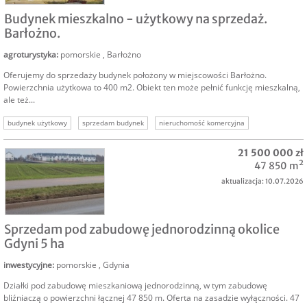
SPRZEDAM
Budynek mieszkalno - użytkowy na sprzedaż.
Barłożno.
agroturystyka
:
pomorskie
,
Barłożno
Oferujemy do sprzedaży budynek położony w miejscowości Barłożno.
Powierzchnia użytkowa to 400 m2. Obiekt ten może pełnić funkcję mieszkalną,
ale też...
budynek użytkowy
sprzedam budynek
nieruchomość komercyjna
21 500 000 zł
47 850 m²
aktualizacja: 10.07.2026
SPRZEDAM
Sprzedam pod zabudowę jednorodzinną okolice
Gdyni 5 ha
inwestycyjne
:
pomorskie
,
Gdynia
Działki pod zabudowę mieszkaniową jednorodzinną, w tym zabudowę
bliźniaczą o powierzchni łącznej 47 850 m. Oferta na zasadzie wyłączności. 47