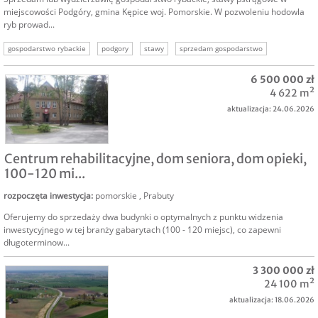
miejscowości Podgóry, gmina Kępice woj. Pomorskie. W pozwoleniu hodowla
ryb prowad...
gospodarstwo rybackie
podgory
stawy
sprzedam gospodarstwo
hodowla ryb
sprzedam hodowlę
sprzedam biznes
6 500 000 zł
4 622 m²
aktualizacja: 24.06.2026
SPRZEDAM
Centrum rehabilitacyjne, dom seniora, dom opieki,
100-120 mi...
rozpoczęta inwestycja
:
pomorskie
,
Prabuty
Oferujemy do sprzedaży dwa budynki o optymalnych z punktu widzenia
inwestycyjnego w tej branży gabarytach (100 - 120 miejsc), co zapewni
długoterminow...
3 300 000 zł
24 100 m²
aktualizacja: 18.06.2026