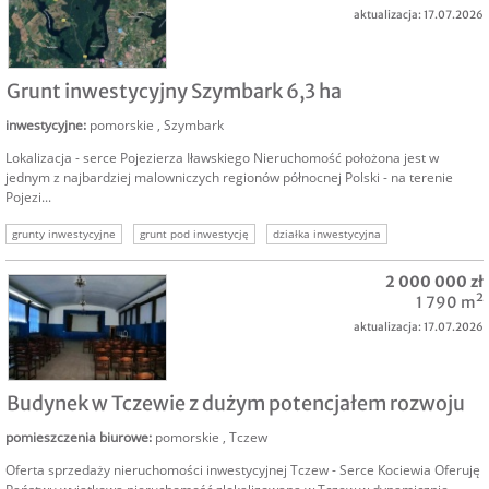
aktualizacja: 17.07.2026
SPRZEDAM
Grunt inwestycyjny Szymbark 6,3 ha
inwestycyjne
:
pomorskie
,
Szymbark
Lokalizacja - serce Pojezierza Iławskiego Nieruchomość położona jest w
jednym z najbardziej malowniczych regionów północnej Polski - na terenie
Pojezi...
grunty inwestycyjne
grunt pod inwestycję
działka inwestycyjna
działka komercyjna
sprzedam grunt
sprzedam grunt inwestycyjny
2 000 000 zł
1 790 m²
aktualizacja: 17.07.2026
SPRZEDAM
Budynek w Tczewie z dużym potencjałem rozwoju
pomieszczenia biurowe
:
pomorskie
,
Tczew
Oferta sprzedaży nieruchomości inwestycyjnej Tczew - Serce Kociewia Oferuję