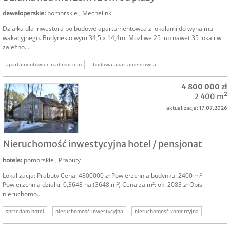
deweloperskie
:
pomorskie
,
Mechelinki
Działka dla inwestora po budowę apartamentowca z lokalami do wynajmu
wakacyjnego. Budynek o wym 34,5 x 14,4m. Możliwe 25 lub nawet 35 lokali w
zależno...
apartamentowiec nad morzem
budowa apartamentowca
działka deweloperska morze
grunt nad morzem
działka dla dewelopera
4 800 000 zł
2 400 m²
aktualizacja: 17.07.2026
SPRZEDAM
Nieruchomość inwestycyjna hotel / pensjonat
hotele
:
pomorskie
,
Prabuty
Lokalizacja: Prabuty Cena: 4800000 zł Powierzchnia budynku: 2400 m²
Powierzchnia działki: 0,3648 ha (3648 m²) Cena za m²: ok. 2083 zł Opis
nieruchomo...
sprzedam hotel
nieruchomość inwestycyjna
nieruchomość komercyjna
inwestycja w hotel
inwestycja hotelowa
oferta sprzedaży hotelu