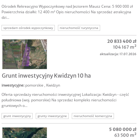
Ośrodek Rekreacyjno Wypoczynkowy nad Jeziorem Mausz Cena: 5 900 000 zł
Powierzchnia działki: 12 400 m² Opis nieruchomości Na sprzedaż atrakcyjna
dzi...
sprzedam ośrodek wypoczynkowy
nieruchomość turystyczna
inwestor ośrodek wypoczynkowy
nieruchomość komercyjna
20 833 400 zł
104 167 m²
aktualizacja: 17.07.2026
SPRZEDAM
Grunt inwestycyjny Kwidzyn 10 ha
inwestycyjne
:
pomorskie
,
Kwidzyn
Oferta sprzedaży nieruchomości inwestycyjnej Lokalizacja: Kwidzyn - część
południowa (woj. pomorskie) Na sprzedaż kompleks nieruchomości
gruntowych o...
grunt inwestycyjny
grunty inwestycyjne
nieruchomość komercyjna
sprzedam grunt inwestycyjny
sprzedam działkę inwestycyjną
5 080 000 zł
nieruchomość inwestycyjna
sprzedam grunt komercyjny
63 500 m²