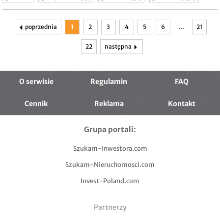
nieruchomość gruntowa
nieruchomość komercyjna
poprzednia
1
2
3
4
5
6
…
21
22
następna
O serwisie
Regulamin
FAQ
Cennik
Reklama
Kontakt
Grupa portali:
Szukam-Inwestora.com
Szukam-Nieruchomosci.com
Invest-Poland.com
Partnerzy