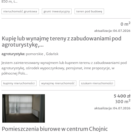
850 m, t...
nieruchomość gruntowa
grunt inwestycyjny
teren pod budowę
nieruchomość deweloperska
grunt deweloperski
0 m²
aktualizacja: 06.07.2026
Kupię lub wynajmę tereny z zabudowaniami pod
agroturystykę,...
agroturystyka
:
pomorskie
,
Gdańsk
Jestem zainteresowany wynajmem lub kupnem terenu z zabudowaniami pod
agroturystykę, ośrodek wypoczynkowy, pensjonat, inne propozycje, w
północnej Pols...
kupimy nieruchomości
wynajmę nieruchomość
szukam nieruchomości
kupię nieruchomość komercyjną
kupię teren komercyjny
kupimy tereny
5 400 zł
300 m²
aktualizacja: 04.07.2026
NAJEM
Pomieszczenia biurowe w centrum Chojnic