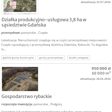
aktualizacja: 01.07.2026
SPRZEDAM
Działka produkcyjno-usługowa 3,8 ha w
sąsiedztwie Gdańska
przemysłowe
:
pomorskie
,
Czaple
Lokalizacja: Nieruchomość znajduje się w części przemysłowej miejscowości
Czaple sąsiadującej z przemysłową dzielnicą Gdańska, Kokoszki. Ta dogodna
lo...
gdańsk grunty komercyjne
grunty przemysłowe
działki usługowe
działka przemysłowa
działka port
działka lotnisko
gdynia komercyjne
950 000 zł
60 000 m²
aktualizacja: 28.06.2026
SPRZEDAM
Gospodarstwo rybackie
rozpoczęta inwestycja
:
pomorskie
,
Podgóry
Sprzedam lub wydzierżawię gospodarstwo rybackie, stawy pstrągowe w