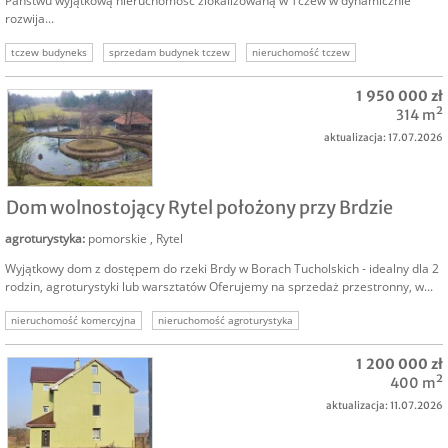
Państwu wyjątkową nieruchomość zlokalizowaną w Tczew w dynamicznie
rozwija...
tczew budyneks
sprzedam budynek tczew
nieruchomość tczew
nieruchomości komercyjne
nieruchomość inwestycyjna
1 950 000 zł
314 m²
aktualizacja: 17.07.2026
SPRZEDAM
Dom wolnostojący Rytel położony przy Brdzie
agroturystyka
:
pomorskie
,
Rytel
Wyjątkowy dom z dostępem do rzeki Brdy w Borach Tucholskich - idealny dla 2
rodzin, agroturystyki lub warsztatów Oferujemy na sprzedaż przestronny, w...
nieruchomość komercyjna
nieruchomość agroturystyka
brda nieruchomość turystyka
1 200 000 zł
400 m²
aktualizacja: 11.07.2026