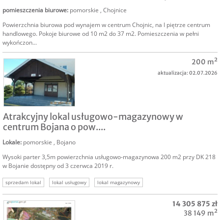
pomieszczenia biurowe
:
pomorskie
,
Chojnice
Powierzchnia biurowa pod wynajem w centrum Chojnic, na I piętrze centrum
handlowego. Pokoje biurowe od 10 m2 do 37 m2. Pomieszczenia w pełni
wykończon...
200 m²
aktualizacja: 02.07.2026
NAJEM
Atrakcyjny lokal usługowo-magazynowy w
centrum Bojana o pow....
Lokale
:
pomorskie
,
Bojano
Wysoki parter 3,5m powierzchnia usługowo-magazynowa 200 m2 przy DK 218
w Bojanie dostępny od 3 czerwca 2019 r.
sprzedam lokal
lokal usługowy
lokal magazynowy
lokale komercyjne pomorskie
14 305 875 zł
38 149 m²