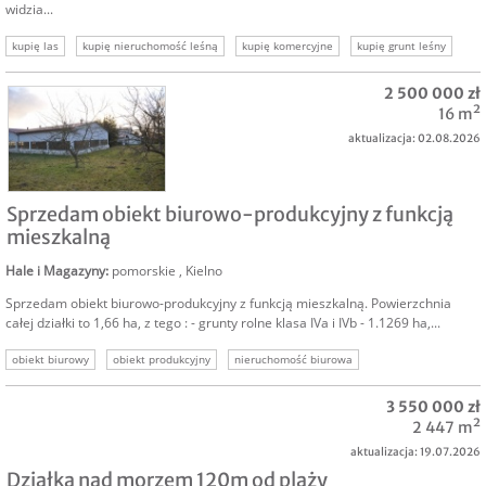
widzia...
kupię las
kupię nieruchomość leśną
kupię komercyjne
kupię grunt leśny
szukam nieruchomości
szukam gruntów
2 500 000 zł
16 m²
aktualizacja: 02.08.2026
SPRZEDAM
Sprzedam obiekt biurowo-produkcyjny z funkcją
mieszkalną
Hale i Magazyny
:
pomorskie
,
Kielno
Sprzedam obiekt biurowo-produkcyjny z funkcją mieszkalną. Powierzchnia
całej działki to 1,66 ha, z tego : - grunty rolne klasa IVa i IVb - 1.1269 ha,...
obiekt biurowy
obiekt produkcyjny
nieruchomość biurowa
nieruchomość produkcyjna
nieruchomość komercyjna
3 550 000 zł
2 447 m²
aktualizacja: 19.07.2026
Działka nad morzem 120m od plaży