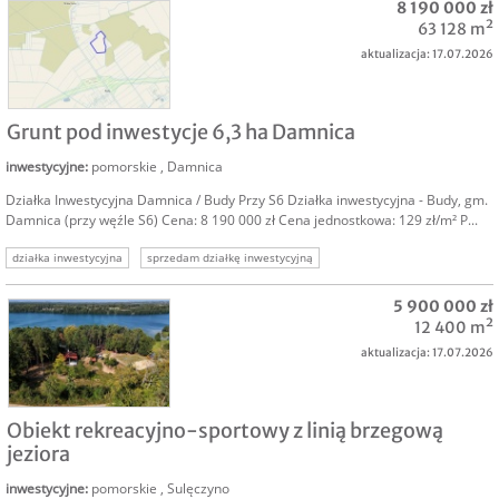
8 190 000 zł
63 128 m²
aktualizacja: 17.07.2026
SPRZEDAM
Grunt pod inwestycje 6,3 ha Damnica
inwestycyjne
:
pomorskie
,
Damnica
Działka Inwestycyjna Damnica / Budy Przy S6 Działka inwestycyjna - Budy, gm.
Damnica (przy węźle S6) Cena: 8 190 000 zł Cena jednostkowa: 129 zł/m² P...
działka inwestycyjna
sprzedam działkę inwestycyjną
sprzedam grunt inwestycyjny
grunty inwestycyjne
nieruchomości inwestycyjne
5 900 000 zł
nieruchomość inwestycyjna
12 400 m²
aktualizacja: 17.07.2026
SPRZEDAM
Obiekt rekreacyjno-sportowy z linią brzegową
jeziora
inwestycyjne
:
pomorskie
,
Sulęczyno