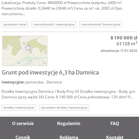
Lokalizacja: Prabuty Cena: 4800000 zł Powierzchnia budynku: 2400 m²
Powierzchnia działki: 0,3648 ha (3648 m²) Cena za m²: ok. 2083 zł Opis
nieruchomo...
sprzedam hotel
nieruchomość inwestycyjna
nieruchomość komercyjna
inwestycja w hotel
inwestycja hotelowa
oferta sprzedaży hotelu
8 190 000 zł
63 128 m²
aktualizacja: 17.07.2026
SPRZEDAM
Grunt pod inwestycje 6,3 ha Damnica
inwestycyjne
:
pomorskie
,
Damnica
Działka Inwestycyjna Damnica / Budy Przy S6 Działka inwestycyjna - Budy, gm.
Damnica (przy węźle S6) Cena: 8 190 000 zł Cena jednostkowa: 129 zł/m² P...
działka inwestycyjna
sprzedam działkę inwestycyjną
sprzedam grunt inwestycyjny
grunty inwestycyjne
nieruchomości inwestycyjne
nieruchomość inwestycyjna
O serwisie
Regulamin
FAQ
Cennik
Reklama
Kontakt