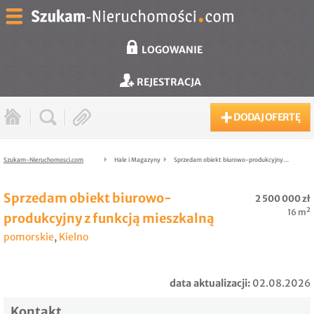
LOGOWANIE
REJESTRACJA
DODAJ OFERTĘ
Szukam-Nieruchomosci.com
Hale i Magazyny
Sprzedam obiekt biurowo-produkcyjny…
Sprzedam obiekt biurowo-
2 500 000 zł
16 m²
produkcyjny z funkcją mieszkalną
pomorskie
,
Kielno
data aktualizacji:
02.08.2026
Kontakt