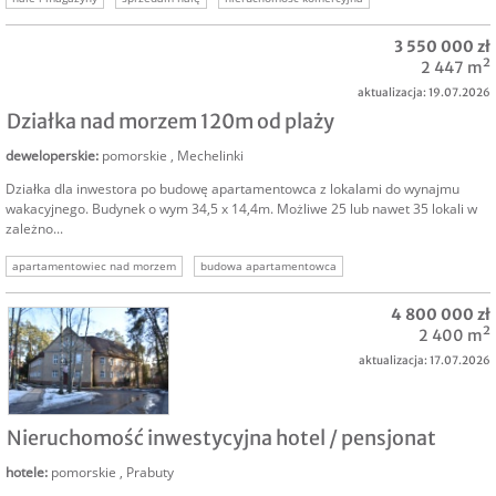
3 550 000 zł
2 447 m²
aktualizacja: 19.07.2026
Działka nad morzem 120m od plaży
deweloperskie
:
pomorskie
,
Mechelinki
Działka dla inwestora po budowę apartamentowca z lokalami do wynajmu
wakacyjnego. Budynek o wym 34,5 x 14,4m. Możliwe 25 lub nawet 35 lokali w
zależno...
apartamentowiec nad morzem
budowa apartamentowca
działka deweloperska morze
grunt nad morzem
działka dla dewelopera
4 800 000 zł
2 400 m²
aktualizacja: 17.07.2026
SPRZEDAM
Nieruchomość inwestycyjna hotel / pensjonat
hotele
:
pomorskie
,
Prabuty