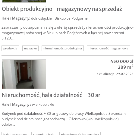
SPRZEDAM
Obiekt produkcyjno- magazynowy na sprzedaż
Hale i Magazyny
:
dolnośląskie
,
Biskupice Podgórne
Zapraszamy do zapoznania się z ofertą sprzedaży nieruchomości produkcyjno-
magazynowej położonej w Biskupicach Podgórnych o łącznej powierzchni
5.120,...
produkcja
magazyn
nieruchomość produkcyjna
nieruchomość magazynowa
nieruchomość komercyjna
hale i magazyny
450 000 zł
289 m²
aktualizacja: 29.07.2026
SPRZEDAM
Nieruchomość, hala działalność + 30 ar
Hale i Magazyny
: wielkopolskie
Budynek pod działalność + 30 ar gotowy do pracy Wielkopolskie Sprzedam
budynek pod działalność gospodarczą – Ościsłowo (woj. wielkopolskie).
odbiór...
hale i magazyny
sprzedam halę
nieruchomośc komercyjna