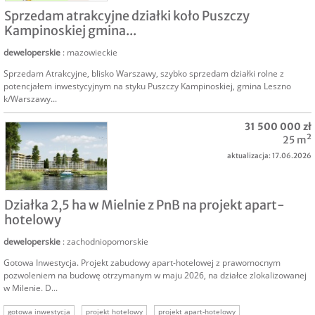
SPRZEDAM
Sprzedam atrakcyjne działki koło Puszczy
Kampinoskiej gmina...
deweloperskie
: mazowieckie
Sprzedam Atrakcyjne, blisko Warszawy, szybko sprzedam działki rolne z
potencjałem inwestycyjnym na styku Puszczy Kampinoskiej, gmina Leszno
k/Warszawy...
31 500 000 zł
25 m²
aktualizacja: 17.06.2026
SPRZEDAM
Działka 2,5 ha w Mielnie z PnB na projekt apart-
hotelowy
deweloperskie
: zachodniopomorskie
Gotowa Inwestycja. Projekt zabudowy apart-hotelowej z prawomocnym
pozwoleniem na budowę otrzymanym w maju 2026, na działce zlokalizowanej
w Milenie. D...
gotowa inwestycja
projekt hotelowy
projekt apart-hotelowy