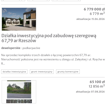
działk nad morzem
działka po aparthotel
działka deweloperska morze
6 779 000 zł
sprzedam działkę hotel
6 779 m²
aktualizacja: 15.06.2026
SPRZEDAM
Działka inwestycyjna pod zabudowę szeregową
67,79 ar Rzeszów
deweloperskie
: podkarpackie
Na sprzedaż kompleks trzech działek o łącznej powierzchni 67,79 ar.
Nieruchomość położona jest na wzniesieniu u zbiegu ul. Załęskiej i ul. Rzęcha w
R...
działka inwestycyjna
grunt inwestycyjny
grunty komercyjne
działki komercyjne
nieruchomość komercyjna
zabudowa szeregowa
65 100 zł
działka deweloperska
12 856 m²
aktualizacja: 07.08.2026
SPRZEDAM