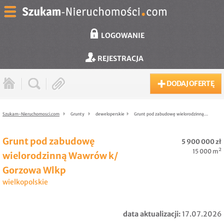
LOGOWANIE
REJESTRACJA
DODAJ OFERTĘ
Szukam-Nieruchomosci.com
Grunty
deweloperskie
Grunt pod zabudowę wielorodzinną…
Grunt pod zabudowę
5 900 000 zł
15 000 m²
wielorodzinną Wawrów k/
Gorzowa Wlkp
wielkopolskie
data aktualizacji:
17.07.2026