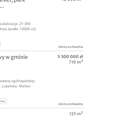
..
Lokalizacja: 21-300
chnia działki: 10000 m2
oferta archiwalna
iałkę deweloperską
wy w gminie
5 300 000 zł
rket
grunt pod osiedle
710 m²
owany ogólnopolskiej
. Lubelskie. Market
otkę
oferta archiwalna
omości
125 m²
nieruchomość z najemcą