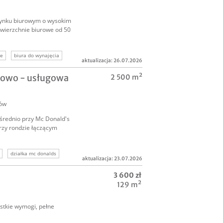
dynku biurowym o wysokim
owierzchnie biurowe od 50
we
biura do wynajęcia
aktualizacja: 26.07.2026
dlowo - usługowa
2 500 m²
ów
średnio przy Mc Donald's
rzy rondzie łączącym
działka mc donalds
aktualizacja: 23.07.2026
3 600 zł
129 m²
ystkie wymogi, pełne