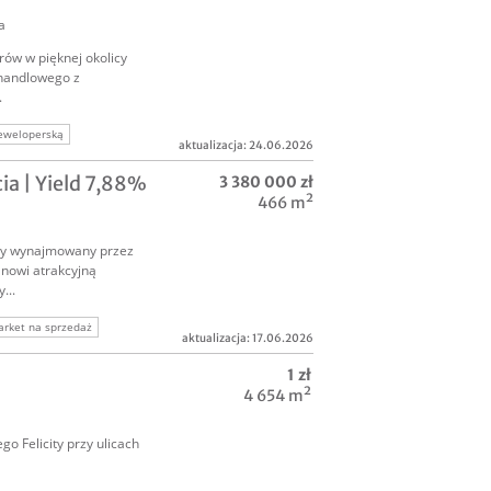
a
rów w pięknej okolicy
 handlowego z
.
eweloperską
aktualizacja: 24.06.2026
perski
ia | Yield 7,88%
3 380 000 zł
466 m²
wy wynajmowany przez
nowi atrakcyjną
...
rket na sprzedaż
aktualizacja: 17.06.2026
1 zł
4 654 m²
o Felicity przy ulicach