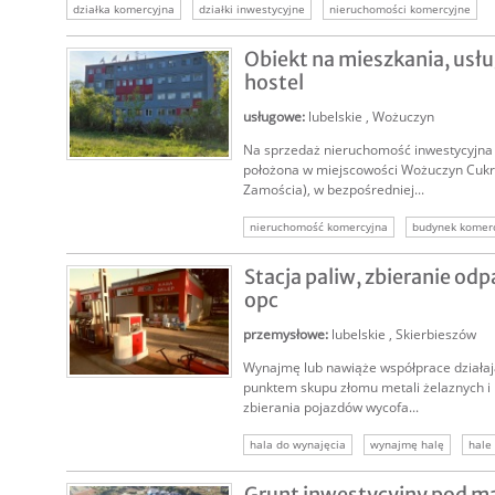
działka komercyjna
działki inwestycyjne
nieruchomości komercyjne
nieruchomości inwestycyjne
Obiekt na mieszkania, usł
hostel
usługowe
:
lubelskie
,
Wożuczyn
Na sprzedaż nieruchomość inwestycyjna
SPRZEDAM
położona w miejscowości Wożuczyn Cukro
Zamościa), w bezpośredniej...
nieruchomość komercyjna
budynek komer
nieruchomości komercyjne
nieruchomość 
Stacja paliw, zbieranie o
opc
przemysłowe
:
lubelskie
,
Skierbieszów
Wynajmę lub nawiąże współprace działają
NAJEM
punktem skupu złomu metali żelaznych i
zbierania pojazdów wycofa...
hala do wynajęcia
wynajmę halę
hale
Grunt inwestycyjny pod ma