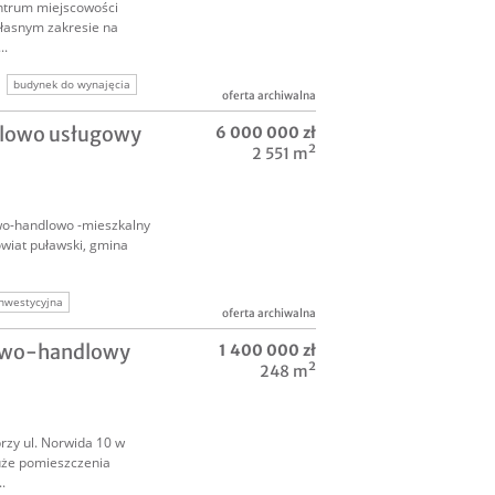
trum miejscowości
łasnym zakresie na
..
budynek do wynajęcia
oferta archiwalna
jne
dlowo usługowy
6 000 000 zł
2 551 m²
wo-handlowo -mieszkalny
owiat puławski, gmina
nwestycyjna
oferta archiwalna
owo-handlowy
1 400 000 zł
248 m²
zy ul. Norwida 10 w
uże pomieszczenia
.