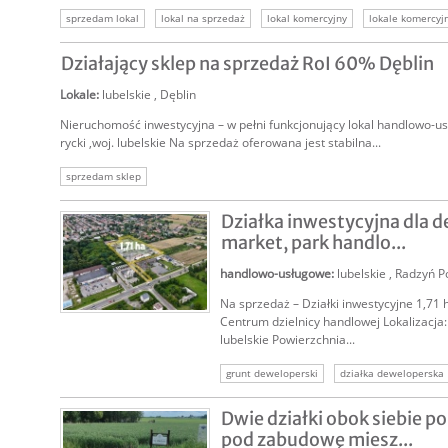
sprzedam lokal
lokal na sprzedaż
lokal komercyjny
lokale komercyj
Działający sklep na sprzedaż RoI 60% Dęblin
Lokale
:
lubelskie
,
Dęblin
Nieruchomość inwestycyjna – w pełni funkcjonujący lokal handlowo-us
rycki ,woj. lubelskie Na sprzedaż oferowana jest stabilna...
sprzedam sklep
Działka inwestycyjna dla 
market, park handlo...
handlowo-usługowe
:
lubelskie
,
Radzyń P
Na sprzedaż – Działki inwestycyjne 1,71 
SPRZEDAM
Centrum dzielnicy handlowej Lokalizacja:
lubelskie Powierzchnia...
grunt deweloperski
działka deweloperska
nieruchomość deweloperska
nieruchomoś
Dwie działki obok siebie p
grunt pod osiedle
grunt pod par
dział
pod zabudowę miesz...