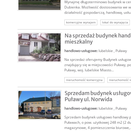
Wynajmę długoterminowo budynek w cen
Dubienka. Możliwość dostosowania we w
działalność gospodarczą, handlową, usłu.
NAJEM
komercyjne wynajem
lokal do wynajęcia
nieruchomości komercyjne
lokale komercy
Na sprzedaż budynek han
mieszkalny
handlowo-usługowe
:
lubelskie
,
Puławy
Na sprzedaż oferujemy Budynek usługo
SPRZEDAM
znajdujący się w miejscowości Puławy, p
Puławy, woj. lubelskie Miasto...
nieruchomość komercyjna
nieruchomość i
Sprzedam budynek usług
Puławy ul. Norwida
handlowo-usługowe
:
lubelskie
,
Puławy
Sprzedam budynek usługowo handlowy pr
SPRZEDAM
Puławach, o pow. użytkowej 248 m2 (2 d
magazynowe, 4 pomieszczenia biurowe,..