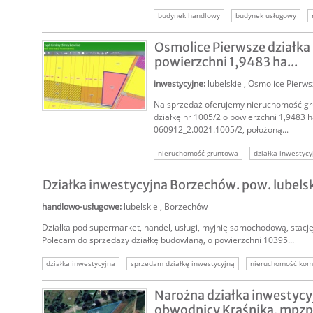
budynek handlowy
budynek usługowy
nieruchomość inwestycyjna
Osmolice Pierwsze działka 
powierzchni 1,9483 ha...
inwestycyjne
:
lubelskie
,
Osmolice Pierws
Na sprzedaż oferujemy nieruchomość g
SPRZEDAM
działkę nr 1005/2 o powierzchni 1,9483 ha
060912_2.0021.1005/2, położoną...
nieruchomość gruntowa
działka inwestycy
sprzedam działkę inwestycyjną
nieruchom
Działka inwestycyjna Borzechów. pow. lubels
sprzedam grunt komercyjny
sprzedam tere
tereny inwestycyjne
handlowo-usługowe
:
lubelskie
,
Borzechów
Działka pod supermarket, handel, usługi, myjnię samochodową, stacj
Polecam do sprzedaży działkę budowlaną, o powierzchni 10395...
działka inwestycyjna
sprzedam działkę inwestycyjną
nieruchomość kom
nieruchomość inwestycyjna
grunty inwestycyjne
sprzedam grunt inwest
Narożna działka inwestycy
obwodnicy Kraśnika, mpzp 