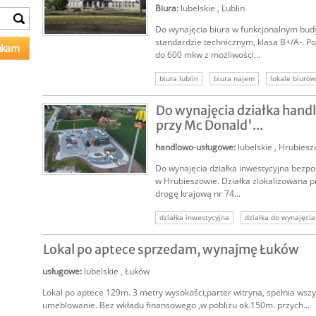
Biura
:
lubelskie
,
Lublin
Do wynajęcia biura w funkcjonalnym bu
NAJEM
standardzie technicznym, klasa B+/A-. P
do 600 mkw z możliwości...
biura lublin
biura najem
lokale biuro
wynajem biura
biuro wynajem
Do wynajęcia działka han
przy Mc Donald'...
handlowo-usługowe
:
lubelskie
,
Hrubiesz
Do wynajęcia działka inwestycyjna bezpo
NAJEM
w Hrubieszowie. Działka zlokalizowana p
drogę krajową nr 74...
działka inwestycyjna
działka do wynajęcia
Lokal po aptece sprzedam, wynajmę Łuków
usługowe
:
lubelskie
,
Łuków
Lokal po aptece 129m. 3 metry wysokości,parter witryna, spełnia wsz
umeblowanie. Bez wkładu finansowego ,w pobliżu ok.150m. przych...