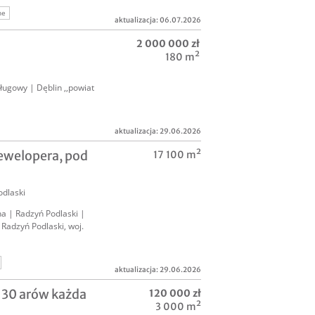
ne
aktualizacja: 06.07.2026
2 000 000 zł
180 m²
ługowy | Dęblin ,,powiat
aktualizacja: 29.06.2026
dewelopera, pod
17 100 m²
odlaski
ha | Radzyń Podlaski |
 Radzyń Podlaski, woj.
aktualizacja: 29.06.2026
ć pod market
o 30 arów każda
120 000 zł
ka inwestycyjna
3 000 m²