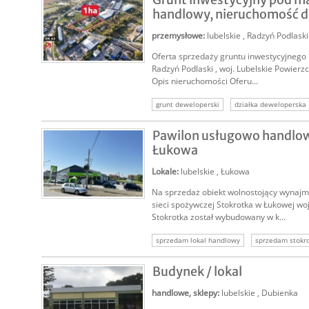
handlowy, nieruchomość d.
przemysłowe
:
lubelskie
,
Radzyń Podlaski
Oferta sprzedaży gruntu inwestycyjnego 
SPRZEDAM
Radzyń Podlaski , woj. Lubelskie Powierz
Opis nieruchomości Oferu...
grunt deweloperski
działka deweloperska
nieruchomość deweloperska
sprzedam dz
Pawilon usługowo handlo
nieruchomość pod market
działka pod ma
Łukowa
Lokale
:
lubelskie
,
Łukowa
Na sprzedaż obiekt wolnostojący wynajm
SPRZEDAM
sieci spożywczej Stokrotka w Łukowej woj
Stokrotka został wybudowany w k...
sprzedam lokal handlowy
sprzedam stokr
wynajęta nieruchomość
wynajęte nieruch
Budynek / lokal
wynajęte komercyjne
lokale komercyjne
handlowe, sklepy
:
lubelskie
,
Dubienka