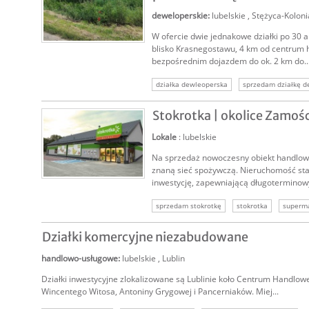
deweloperskie
:
lubelskie
,
Stężyca-Koloni
W ofercie dwie jednakowe działki po 30 a
SPRZEDAM
blisko Krasnegostawu, 4 km od centrum
bezpośrednim dojazdem do ok. 2 km do..
działka dewleoperska
sprzedam działkę d
nieruchomość deweloperska
grunt dewelo
Stokrotka | okolice Zamośc
Lokale
: lubelskie
Na sprzedaż nowoczesny obiekt handlo
znaną sieć spożywczą. Nieruchomość sta
inwestycję, zapewniającą długoterminowy
SPRZEDAM
sprzedam stokrotkę
stokrotka
superma
lokal z najemcą
wynajęta nieruchomość
Działki komercyjne niezabudowane
sprzedam dochodowy lokal
handlowo-usługowe
:
lubelskie
,
Lublin
Działki inwestycyjne zlokalizowane są Lublinie koło Centrum Handloweg
Wincentego Witosa, Antoniny Grygowej i Pancerniaków. Miej...