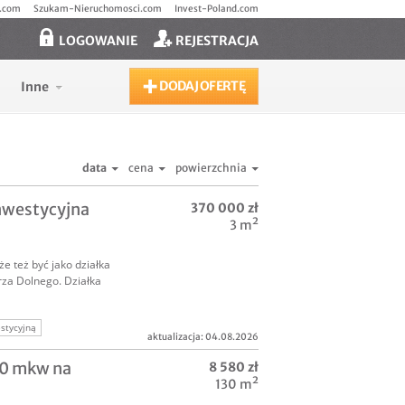
.com
Szukam-Nieruchomosci.com
Invest-Poland.com
LOGOWANIE
REJESTRACJA
DODAJ OFERTĘ
Inne
data
cena
powierzchnia
inwestycyjna
370 000 zł
3 m²
e też być jako działka
rza Dolnego. Działka
stycyjną
aktualizacja: 04.08.2026
ć gruntowa
00 mkw na
8 580 zł
130 m²