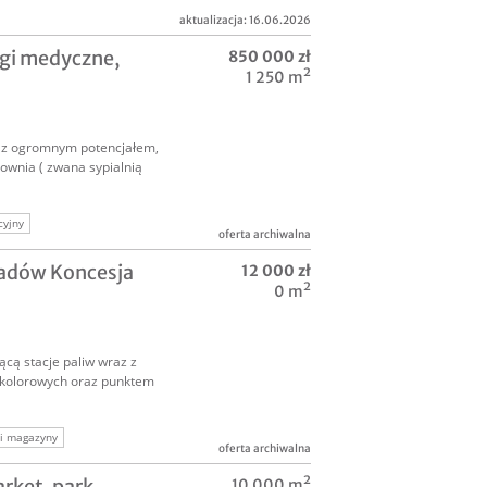
aktualizacja: 16.06.2026
ugi medyczne,
850 000 zł
1 250 m²
 z ogromnym potencjałem,
wnia ( zwana sypialnią
cyjny
oferta archiwalna
inwestycyjna
dpadów Koncesja
12 000 zł
0 m²
cą stacje paliw wraz z
 kolorowych oraz punktem
 i magazyny
oferta archiwalna
rket, park
10 000 m²