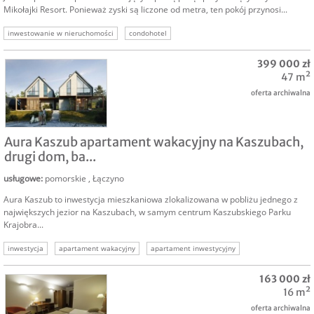
Mikołajki Resort. Ponieważ zyski są liczone od metra, ten pokój przynosi...
inwestowanie w nieruchomości
condohotel
399 000 zł
47 m²
oferta archiwalna
SPRZEDAM
Aura Kaszub apartament wakacyjny na Kaszubach,
drugi dom, ba...
usługowe
:
pomorskie
,
Łączyno
Aura Kaszub to inwestycja mieszkaniowa zlokalizowana w pobliżu jednego z
największych jezior na Kaszubach, w samym centrum Kaszubskiego Parku
Krajobra...
inwestycja
apartament wakacyjny
apartament inwestycyjny
condohotel aparthotel
condohotel
aparthotel
drugi dom
163 000 zł
16 m²
oferta archiwalna