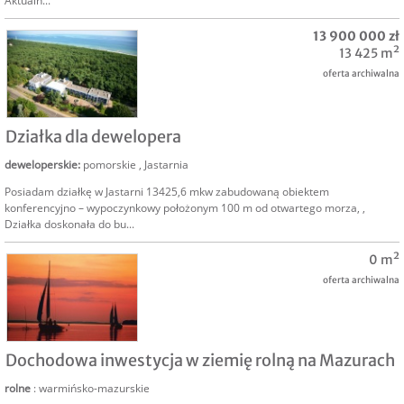
Aktualn...
13 900 000 zł
13 425 m²
oferta archiwalna
SPRZEDAM
Działka dla dewelopera
deweloperskie
:
pomorskie
,
Jastarnia
Posiadam działkę w Jastarni 13425,6 mkw zabudowaną obiektem
konferencyjno – wypoczynkowy położonym 100 m od otwartego morza, ,
Działka doskonała do bu...
0 m²
oferta archiwalna
SPRZEDAM
Dochodowa inwestycja w ziemię rolną na Mazurach
rolne
: warmińsko-mazurskie