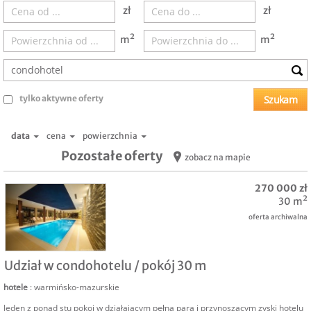
zł
zł
m²
m²
tylko aktywne oferty
data
cena
powierzchnia
Pozostałe oferty
zobacz na mapie
270 000 zł
30 m²
oferta archiwalna
SPRZEDAM
Udział w condohotelu / pokój 30 m
hotele
: warmińsko-mazurskie
Jeden z ponad stu pokoi w działającym pełną parą i przynoszącym zyski hotelu