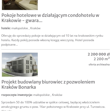
SPRZEDAM
Pokoje hotelowe w działającym condohotelu w
Krakowie - gwara...
hotele
:
małopolskie
,
Kraków
Oferuję do sprzedaży pokoje w działającym od 10 lat na krakowskim rynku
hotelu. Każdy pokój posiada własną księgę wieczystą. Hotel posiada
podpisane...
2 200 000 zł
2 200 m²
oferta archiwalna
SPRZEDAM
Projekt budowlany biurowiec z pozwoleniem
Kraków Bonarka
rozpoczęta inwestycja
:
małopolskie
,
Kraków
Sprzedam 50 do 100% udziałów w spółce celowej, będącej właścicielem
atrakcyjnego gruntu o pow. 16ar położonego w Krakowie przy ul. Turowicza.