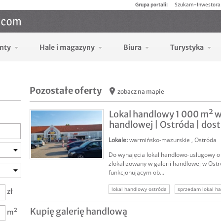
Grupa portali:
Szukam-Inwestora
nty
Hale i magazyny
Biura
Turystyka
Pozostałe oferty
zobacz na mapie
Lokal handlowy 1 000 m² w 
handlowej | Ostróda | dost.
Lokale
:
warmińsko-mazurskie
,
Ostróda
Do wynajęcia lokal handlowo-usługowy o 
SPRZEDAM
zlokalizowany w galerii handlowej w Ostró
funkcjonującym ob...
lokal handlowy ostróda
sprzedam lokal h
zł
lokale handlowe
inwestor lokal handlowy
Kupię galerię handlową
m²
nieruchomość handlowa