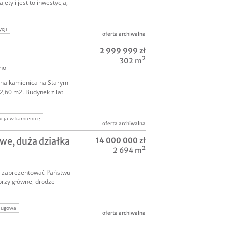
ęty i jest to inwestycja,
cji
oferta archiwalna
pasywny
2 999 999 zł
ść
302 m²
no
na kamienica na Starym
2,60 m2. Budynek z lat
ycja w kamienicę
oferta archiwalna
cę
e, duża działka
14 000 000 zł
2 694 m²
ć zaprezentować Państwu
przy głównej drodze
ługowa
oferta archiwalna