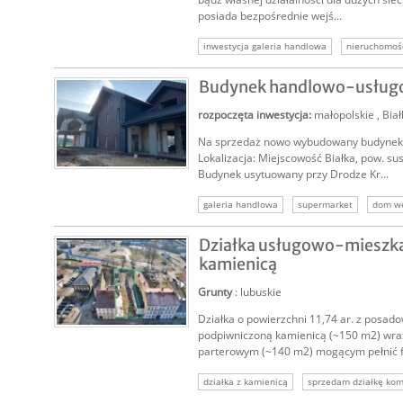
posiada bezpośrednie wejś...
inwestycja galeria handlowa
nieruchomoś
nieruchomość inwestycyjna
Budynek handlowo-usługo
rozpoczęta inwestycja
:
małopolskie
,
Biał
Na sprzedaż nowo wybudowany budynek
Lokalizacja: Miejscowość Białka, pow. sus
Budynek usytuowany przy Drodze Kr...
SPRZEDAM
galeria handlowa
supermarket
dom w
gastromomia
handel
usługi
Działka usługowo-mieszka
kamienicą
Grunty
: lubuskie
Działka o powierzchni 11,74 ar. z posad
SPRZEDAM
podpiwniczoną kamienicą (~150 m2) wra
parterowym (~140 m2) mogącym pełnić fu
działka z kamienicą
sprzedam działkę kom