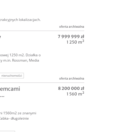
akcyjnych lokalizacjach.
oferta archiwalna
y
7 999 999 zł
1 250 m²
kowej 1250 m2. Działka o
y m.in. Rossman, Media
nieruchomości
oferta archiwalna
wa inwestor
ajemcami
8 200 000 zł
1 560 m²
..
ni 1560m2 ze znanymi
Żabka- długoletnie