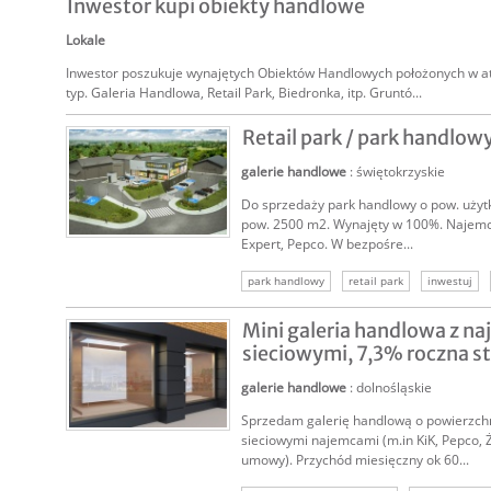
Inwestor kupi obiekty handlowe
Lokale
Inwestor poszukuje wynajętych Obiektów Handlowych położonych w atr
typ. Galeria Handlowa, Retail Park, Biedronka, itp. Gruntó...
Retail park / park handlow
galerie handlowe
: świętokrzyskie
Do sprzedaży park handlowy o pow. użyt
pow. 2500 m2. Wynajęty w 100%. Najemc
Expert, Pepco. W bezpośre...
SPRZEDAM
park handlowy
retail park
inwestuj
nieruchomość komercyjna
galeria handlo
Mini galeria handlowa z n
sieciowymi, 7,3% roczna st.
galerie handlowe
: dolnośląskie
Sprzedam galerię handlową o powierzch
SPRZEDAM
sieciowymi najemcami (m.in KiK, Pepco, 
umowy). Przychód miesięczny ok 60...