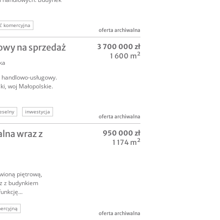
ć komercyjna
oferta archiwalna
wy na sprzedaż
3 700 000 zł
1 600 m²
ka
 handlowo-usługowy.
ki, woj Małopolskie.
eselny
inwestycja
oferta archiwalna
lna wraz z
950 000 zł
1 174 m²
owioną piętrową,
z z budynkiem
nkcję...
ercyjną
oferta archiwalna