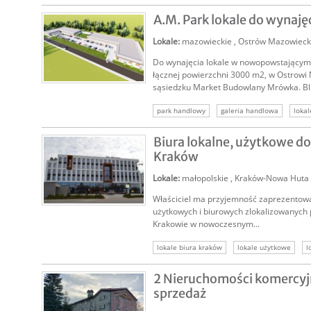
A.M. Park lokale do wynaję
Lokale
:
mazowieckie
,
Ostrów Mazowiec
Do wynajęcia lokale w nowopowstający
łącznej powierzchni 3000 m2, w Ostrowi 
sąsiedzku Market Budowlany Mrówka. Bli.
NAJEM
park handlowy
galeria handlowa
lokal
lokale handlowe
lokale usługowe
loka
Biura lokalne, użytkowe do
nieruchomości komercyjne
Kraków
Lokale
:
małopolskie
,
Kraków-Nowa Huta
Właściciel ma przyjemność zaprezentowa
SPRZEDAM
użytkowych i biurowych zlokalizowanych pr
Krakowie w nowoczesnym...
lokale biura kraków
lokale użytkowe
l
nieruchomości komercyjne
2 Nieruchomości komercyj
sprzedaż