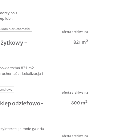
mercyjną z
p lub...
ukam nieruchomości
oferta archiwalna
owe
użytkowy -
821 m²
 powierzchni 821 m2
eruchomości: Lokalizacja i
handlowy
oferta archiwalna
ruchomość komercyjna
sklep odzieżowo-
800 m²
okal
yInteresuje mnie galeria
oferta archiwalna