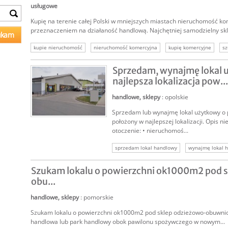
usługowe
Kupię na terenie całej Polski w mniejszych miastach nieruchomość ko
przeznaczeniem na działaność handlową. Najchętniej samodzielny skle
kupie nieruchomość
nieruchomość komercyjna
kupię komercyjne
sz
kupię galerię handlową
galeria handlowa szukam
nieruchomości handl
Sprzedam, wynajmę lokal 
najlepsza lokalizacja pow...
handlowe, sklepy
: opolskie
Sprzedam lub wynajmę lokal użytkowy o
SPRZEDAM
położony w najlepszej lokalizacji. Opis ni
otoczenie: • nieruchomoś...
sprzedam lokal handlowy
wynajmę lokal 
lokale handlowe
lokal komercyjny
nie
Szukam lokalu o powierzchni ok1000m2 pod 
nieruchomości komercyjne
inwestycja w l
obu...
handlowe, sklepy
: pomorskie
Szukam lokalu o powierzchni ok1000m2 pod sklep odzieżowo-obuwnicz
handlowa lub park handlowy obok pawilonu spożywczego w nowym...