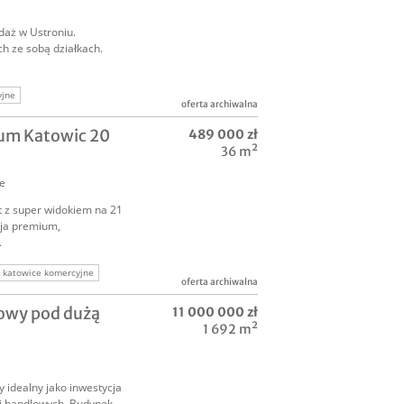
aż w Ustroniu.
h ze sobą działkach.
yjne
oferta archiwalna
rum Katowic 20
489 000 zł
36 m²
e
 z super widokiem na 21
cja premium,
.
katowice komercyjne
oferta archiwalna
owy pod dużą
11 000 000 zł
1 692 m²
idealny jako inwestycja
ci handlowych. Budynek