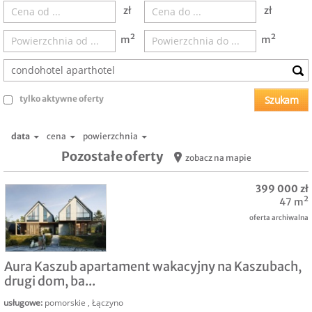
zł
zł
m²
m²
tylko aktywne oferty
data
cena
powierzchnia
Pozostałe oferty
zobacz na mapie
399 000 zł
47 m²
oferta archiwalna
SPRZEDAM
Aura Kaszub apartament wakacyjny na Kaszubach,
drugi dom, ba...
usługowe
:
pomorskie
,
Łączyno