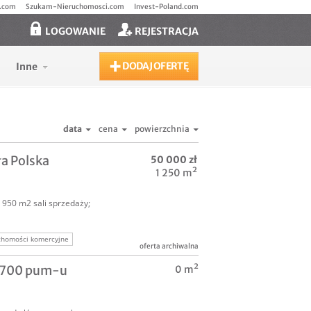
.com
Szukam-Nieruchomosci.com
Invest-Poland.com
LOGOWANIE
REJESTRACJA
DODAJ OFERTĘ
Inne
data
cena
powierzchnia
a Polska
50 000 zł
1 250 m²
 950 m2 sali sprzedaży;
chomości komercyjne
oferta archiwalna
 1700 pum-u
0 m²