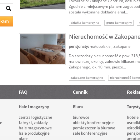
Lokalizacja: Zakopane Centrum, odsunię
Zgodnie z miejscowym planem zagospod
została wykonana dokładna anal...
SPRZEDAM
działka komercyjna
grunt komercyjny
działka inwestycyjna
pod terminal interm
Nieruchomość w Zakopane
zakopane działka komercyjna
zakopane k
pensjonaty
:
małopolskie
,
Zakopane
Do sprzedaży nieruchomość o pow. 318,
malowniczej okolicy, zaledwie kilkaset 
Zakopanego, ok. 10 min. pieszo...
SPRZEDAM
zakopane komercyjne
nieruchomość kome
nieruchomości zakopane
wynajęta nieru
FAQ
Cennik
Rekl
komercyjne na wynajem
Hale i magazyny
Biura
Turyst
centra logistyczne
biurowce
hotele
e
fabryki, zakłady
obiekty konferencyjne
ośrodk
hale magazynowe
pomieszczenia biurowe
ośrodk
hale produkcyjne
sale konferencyjne
pensjo
place
agrotu