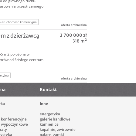
ta od głównego ruchu.
arowania przestrzennego
nieruchomość komercyjna
oferta archiwalna
odalny
m z dzierżawcą
2 700 000 zł
omercyjne
318 m²
55 m2 położona w
metrów od ścisłego centrum
rcyjna
oferta archiwalna
chomość
ama
Kontakt
yka
Inne
energetyka
i konferencyjne
galerie handlowe
i wypoczynkowe
kamienice
naty
kopalnie, żwirownie
rystyka
pałace, zamki