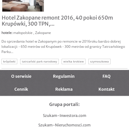
SPRZEDAM
Hotel Zakopane remont 2016, 40 pokoi 650m
Krupówki, 300 TPN,...
hotele
:
małopolskie
,
Zakopane
Do sprzedania hotel w Zakopanym po remoncie w 2016roku bardzo dobrej
lokalizacji: - 650 metrów od Krupówek - 300 metrów od granicy Tatrzańskiego
Parku...
krópówki
tatrzański park narodowy
wielka krokiew
szymoszkowa
sprzedam hotel zakopane
nowy hotel
O serwisie
Regulamin
FAQ
Cennik
Reklama
Kontakt
Grupa portali:
Szukam-Inwestora.com
Szukam-Nieruchomosci.com