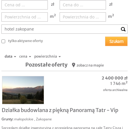
zł
zł
m²
m²
tylko aktywne oferty
data
cena
powierzchnia
Pozostałe oferty
zobacz na mapie
2 400 000 zł
1 746 m²
oferta archiwalna
SPRZEDAM
Działka budowlana z piękną Panoramą Tatr - Vip
Grunty
:
małopolskie
,
Zakopane
Sprzedam działkę inwestycyjną z przepiękną panoramą na całe Tatry Cisza i