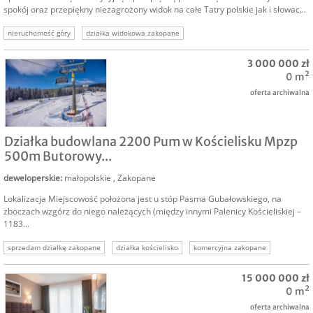
spokój oraz przepiękny niezagrożony widok na całe Tatry polskie jak i słowac...
nieruchomość góry
działka widokowa zakopane
działka deweloperska zakopane
dziłaka premium zakopane
hotel zakopane
3 000 000 zł
0 m²
oferta archiwalna
SPRZEDAM
Działka budowlana 2200 Pum w Kościelisku Mpzp
500m Butorowy...
deweloperskie
:
małopolskie
,
Zakopane
Lokalizacja Miejscowość położona jest u stóp Pasma Gubałowskiego, na
zboczach wzgórz do niego należących (między innymi Palenicy Kościeliskiej –
1183...
sprzedam działkę zakopane
działka kościelisko
komercyjna zakopane
hotel zakopane
15 000 000 zł
0 m²
oferta archiwalna