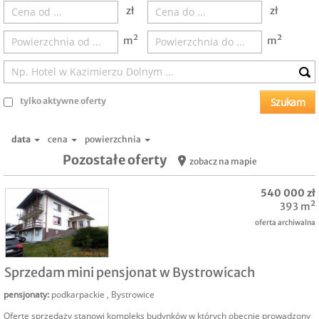
zł
zł
m²
m²
tylko aktywne oferty
data
cena
powierzchnia
Pozostałe oferty
zobacz na mapie
540 000 zł
393 m²
oferta archiwalna
SPRZEDAM
Sprzedam mini pensjonat w Bystrowicach
pensjonaty
:
podkarpackie
,
Bystrowice
Ofertę sprzedaży stanowi kompleks budynków w których obecnie prowadzony