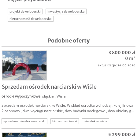
projekt deweloperski
inwestycja deweloperska
nieruchomość deweloperska
Podobne oferty
3 800 000 zł
0 m²
aktualizacja: 24.06.2026
SPRZEDAM
Sprzedam ośrodek narciarski w Wiśle
ośrodki wypoczynkowe
:
śląskie
,
Wisła
Sprzedam ośrodek narciarski w Wiśle. W skład ośrodka wchodzą : kolej linowa
2 osobowa , dwa wyciągi narciarskie, dwa budynki noclegowe , dwa obiekty g...
sprzedam ośrodek narciarski
biznes narciarski
ośrodek w wiśle
wisła biznes turystyczny
biznes w górach
5 299 000 zł