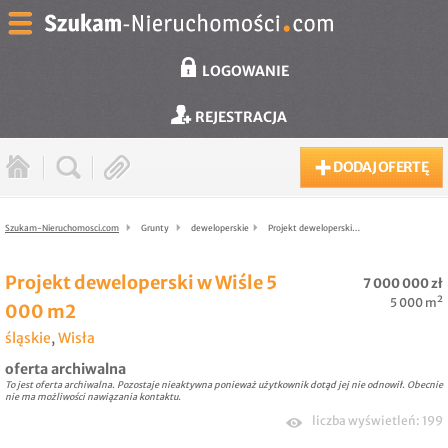
LOGOWANIE
REJESTRACJA
DODAJ OFERTĘ
Szukam-Nieruchomosci.com
Grunty
deweloperskie
Projekt deweloperski…
Projekt deweloperski w Wiśle 5
7 000 000 zł
5 000 m²
000 m2
śląskie
,
Wisła
oferta archiwalna
To jest oferta archiwalna. Pozostaje nieaktywna ponieważ użytkownik dotąd jej nie odnowił. Obecnie
nie ma możliwości nawiązania kontaktu.
liczba wyświetleń: 199