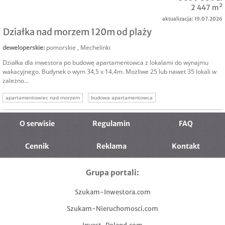
działka wielorodzinna
sprzedam działkę deweloperską
2 447 m²
aktualizacja: 19.07.2026
Działka nad morzem 120m od plaży
deweloperskie
:
pomorskie
,
Mechelinki
Działka dla inwestora po budowę apartamentowca z lokalami do wynajmu
wakacyjnego. Budynek o wym 34,5 x 14,4m. Możliwe 25 lub nawet 35 lokali w
zależno...
apartamentowiec nad morzem
budowa apartamentowca
działka deweloperska morze
grunt nad morzem
działka dla dewelopera
O serwisie
Regulamin
FAQ
Cennik
Reklama
Kontakt
Grupa portali:
Szukam-Inwestora.com
Szukam-Nieruchomosci.com