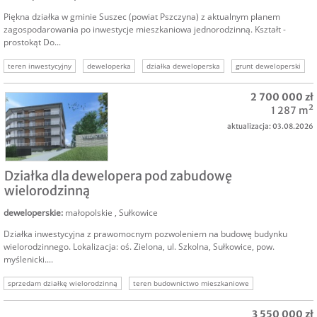
Piękna działka w gminie Suszec (powiat Pszczyna) z aktualnym planem
zagospodarowania po inwestycje mieszkaniowa jednorodzinną. Kształt -
prostokąt Do...
teren inwestycyjny
deweloperka
działka deweloperska
grunt deweloperski
nieruchomość deweloperska
sprzedam działkę deweloperską
2 700 000 zł
nieruchomości komercyjne
1 287 m²
aktualizacja: 03.08.2026
SPRZEDAM
Działka dla dewelopera pod zabudowę
wielorodzinną
deweloperskie
:
małopolskie
,
Sułkowice
Działka inwestycyjna z prawomocnym pozwoleniem na budowę budynku
wielorodzinnego. Lokalizacja: oś. Zielona, ul. Szkolna, Sułkowice, pow.
myślenicki....
sprzedam działkę wielorodzinną
teren budownictwo mieszkaniowe
działka dewelopreska
grunt deweloperski
osiedle mieszkaniowe
3 550 000 zł