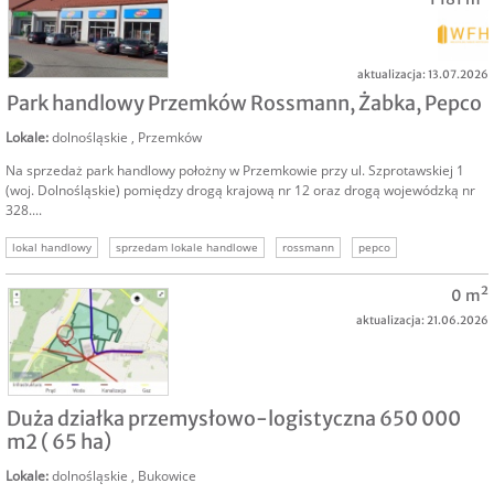
aktualizacja: 13.07.2026
SPRZEDAM
Park handlowy Przemków Rossmann, Żabka, Pepco
Lokale
:
dolnośląskie
,
Przemków
Na sprzedaż park handlowy położny w Przemkowie przy ul. Szprotawskiej 1
(woj. Dolnośląskie) pomiędzy drogą krajową nr 12 oraz drogą wojewódzką nr
328....
lokal handlowy
sprzedam lokale handlowe
rossmann
pepco
wynajęta nieruchomość
lokal z umową
nieruchomość z umową
0 m²
aktualizacja: 21.06.2026
SPRZEDAM
Duża działka przemysłowo-logistyczna 650 000
m2 ( 65 ha)
Lokale
:
dolnośląskie
,
Bukowice