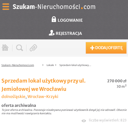
LOGOWANIE
REJESTRACJA
DODAJ OFERTĘ
Szukam-Nieruchomosci.com
Lokale
Sprzedam lokal użytkowy…
Sprzedam lokal użytkowy przy ul.
270 000 zł
30 m²
Jemiołowej we Wrocławiu
dolnośląskie
,
Wrocław-Krzyki
oferta archiwalna
To jest oferta archiwalna. Pozostaje nieaktywna ponieważ użytkownik dotąd jej nie odnowił. Obecnie
nie ma możliwości nawiązania kontaktu.
liczba wyświetleń: 823