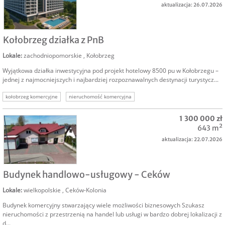
aktualizacja: 26.07.2026
SPRZEDAM
Kołobrzeg działka z PnB
Lokale
:
zachodniopomorskie
,
Kołobrzeg
Wyjątkowa działka inwestycyjna pod projekt hotelowy 8500 pu w Kołobrzegu –
jednej z najmocniejszych i najbardziej rozpoznawalnych destynacji turystycz...
kołobrzeg komercyjne
nieruchomość komercyjna
1 300 000 zł
643 m²
aktualizacja: 22.07.2026
SPRZEDAM
Budynek handlowo-usługowy - Ceków
Lokale
:
wielkopolskie
,
Ceków-Kolonia
Budynek komercyjny stwarzający wiele możliwości biznesowych Szukasz
nieruchomości z przestrzenią na handel lub usługi w bardzo dobrej lokalizacji z
d...