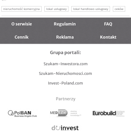
nieruchomość komercyjna
lokal usługowy
lokal handlowo usługowy
ceków
handlowy
O serwisie
Regulamin
FAQ
Cennik
Reklama
Kontakt
Grupa portali:
Szukam-Inwestora.com
Szukam-Nieruchomosci.com
Invest-Poland.com
Partnerzy