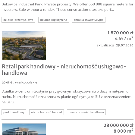
Bukowice Industrial Park. Private property. We offer 650 000 square meters for
investors. Sale without a tender. These construction sites are perf...
działka przemysłowa
działka logistyczna
działka inwestycyjna
grunt inwestycyjny
nieruchomości komercyjne
1 870 000 zł
4 457 m²
aktualizacja: 29.07.2026
SPRZEDAM
Retail park handlowy - nieruchomość usługowo-
handlowa
Lokale
: wielkopolskie
Działka w centrum Gostynia przy głównym skrzyżowaniu o dużym natężeniu
ruchu. Nieruchomość oznaczona w planie ogólnym jako SU z przeznaczeniem
na usłu...
park handlowy
nieruchomość handel
nieruchomość handlowa
sprzedam retail park
sprzedam park handlowy
nieruchomość komercyjna
28 000 000 zł
nieruchomość inwestycyjna
8 000 m²