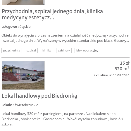
NAJEM
Przychodnia, szpital jednego dnia, klinika
medycyny estetycz...
usługowe
: śląskie
Obiekt do wynajęcia z przeznaczeniem na działalność medyczną - przychodnię
i szpital jednego dnia. Wykończony w wysokim standardzie pod klucz. Gotowy...
przychodnia
szpital
klinika
gabinety
blok operacyjny
działalność medyczna
medycyna estetyczna
25 zł
520 m²
aktualizacja: 05.08.2026
NAJEM
Lokal handlowy pod Biedronką
Lokale
: świętokrzyskie
Lokal handlowy 520 m2 z parkingiem , na parterze . Nad lokalem sklep
Biedronka , obok apteka i Gastronomia . Wokół wysoka zabudowa , kościół i
szkoła...