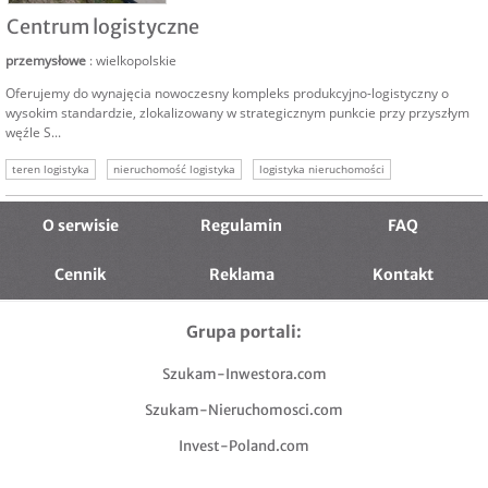
NAJEM
Centrum logistyczne
przemysłowe
: wielkopolskie
Oferujemy do wynajęcia nowoczesny kompleks produkcyjno-logistyczny o
wysokim standardzie, zlokalizowany w strategicznym punkcie przy przyszłym
węźle S...
teren logistyka
nieruchomość logistyka
logistyka nieruchomości
nieruchomość pod logistykę
nieruchomość komercyjna
nieruchomości inwestycyjne
logistyka wynajem
O serwisie
Regulamin
FAQ
Cennik
Reklama
Kontakt
Grupa portali:
Szukam-Inwestora.com
Szukam-Nieruchomosci.com
Invest-Poland.com