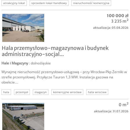
atrakcyjny lokal
sprzedam lokal handlowy
nieruchomość komercyjna
biedronka
nieruchomość handlowa
100 000 zł
3 235 m²
aktualizacja: 05.08.2026
NAJEM
Hala przemysłowo-magazynowa i budynek
administracyjno-socjal...
Hale i Magazyny
: dolnośląskie
Wynajmę nieruchomość przemysłowo-usługową – przy Wrocław-Pkp Żerniki w
strefie przemysłowej. Przyłącze Tauron 1,3 MW. Instalacja gazowa na
obiekcie....
hala
przemysł
magazyn
komercyjne wrocław
hala wroclaw
wynajmę halę
hale i magazyny
0 m²
aktualizacja: 31.07.2026