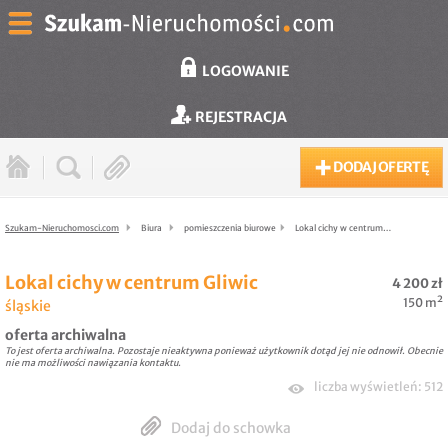
LOGOWANIE
REJESTRACJA
DODAJ OFERTĘ
Szukam-Nieruchomosci.com
Biura
pomieszczenia biurowe
Lokal cichy w centrum…
Lokal cichy w centrum Gliwic
4 200 zł
150 m²
śląskie
oferta archiwalna
To jest oferta archiwalna. Pozostaje nieaktywna ponieważ użytkownik dotąd jej nie odnowił. Obecnie
nie ma możliwości nawiązania kontaktu.
liczba wyświetleń: 512
Dodaj do schowka