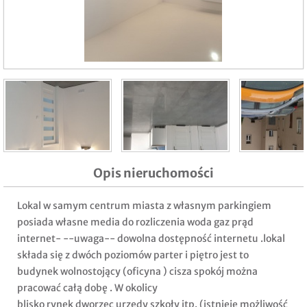
Opis nieruchomości
Lokal w samym centrum miasta z własnym parkingiem
posiada własne media do rozliczenia woda gaz prąd
internet- --uwaga-- dowolna dostępność internetu .lokal
składa się z dwóch poziomów parter i piętro jest to
budynek wolnostojący (oficyna ) cisza spokój można
pracować całą dobę . W okolicy
blisko rynek dworzec urzędy szkoły itp. (istnieje możliwość