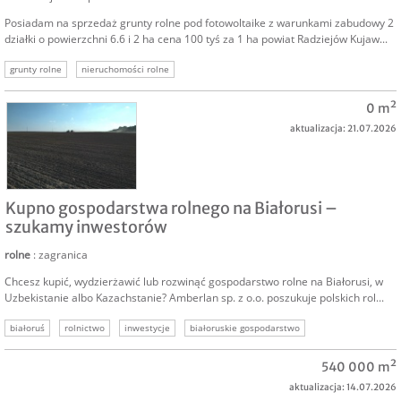
Posiadam na sprzedaż grunty rolne pod fotowoltaike z warunkami zabudowy 2
działki o powierzchni 6.6 i 2 ha cena 100 tyś za 1 ha powiat Radziejów Kujaw...
grunty rolne
nieruchomości rolne
0 m²
aktualizacja: 21.07.2026
SPRZEDAM
Kupno gospodarstwa rolnego na Białorusi –
szukamy inwestorów
rolne
: zagranica
Chcesz kupić, wydzierżawić lub rozwinąć gospodarstwo rolne na Białorusi, w
Uzbekistanie albo Kazachstanie? Amberlan sp. z o.o. poszukuje polskich rol...
białoruś
rolnictwo
inwestycje
białoruskie gospodarstwo
kupno białoruś
inwestycje białoruś
ziemia rolna białoruś
540 000 m²
aktualizacja: 14.07.2026