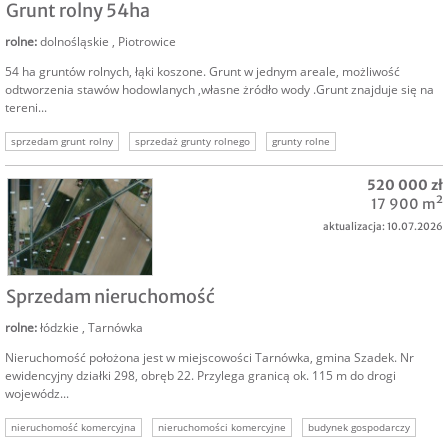
Grunt rolny 54ha
rolne
:
dolnośląskie
,
Piotrowice
54 ha gruntów rolnych, łąki koszone. Grunt w jednym areale, możliwość
odtworzenia stawów hodowlanych ,własne żródło wody .Grunt znajduje się na
tereni...
sprzedam grunt rolny
sprzedaż grunty rolnego
grunty rolne
inwestycja w grunt
nieruchomości rolne
nieruchomość rolna oferty
520 000 zł
17 900 m²
aktualizacja: 10.07.2026
SPRZEDAM
Sprzedam nieruchomość
rolne
:
łódzkie
,
Tarnówka
Nieruchomość położona jest w miejscowości Tarnówka, gmina Szadek. Nr
ewidencyjny działki 298, obręb 22. Przylega granicą ok. 115 m do drogi
wojewódz...
nieruchomość komercyjna
nieruchomości komercyjne
budynek gospodarczy