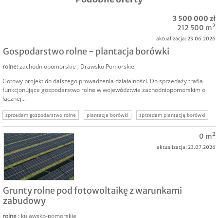
3 500 000 zł
212 500 m²
aktualizacja: 23.06.2026
Gospodarstwo rolne - plantacja borówki
rolne
:
zachodniopomorskie
,
Drawsko Pomorskie
Gotowy projekt do dalszego prowadzenia działalności. Do sprzedaży trafia
funkcjonujące gospodarstwo rolne w województwie zachodniopomorskim o
łącznej...
sprzedam gospodarstwo rolne
plantacja borówki
sprzedam plantację borówki
oferta sprzeadży gospodarstwa
nieruchomości rolne
nieruchomości rolnictwo
0 m²
nieruchomości komercyjne
aktualizacja: 23.07.2026
SPRZEDAM
Grunty rolne pod fotowoltaikę z warunkami
zabudowy
rolne
: kujawsko-pomorskie