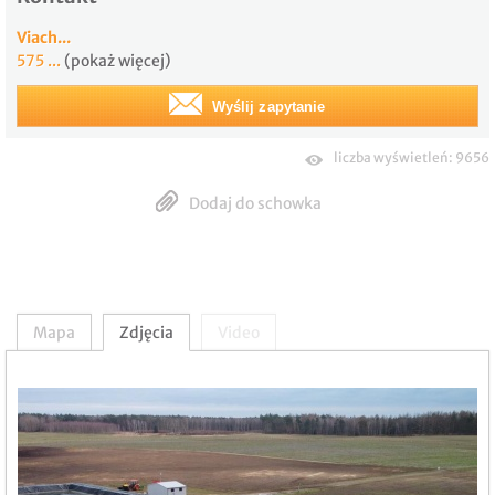
Viach...
575 ...
(pokaż więcej)
Wyślij zapytanie
liczba wyświetleń: 9656
Dodaj do schowka
Mapa
Zdjęcia
Video