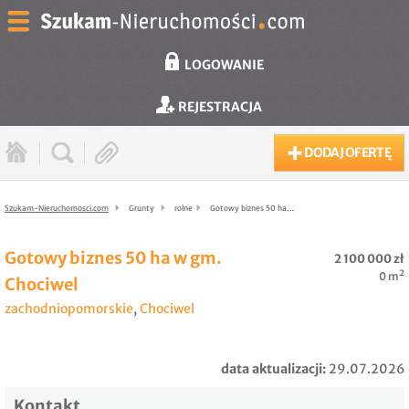
LOGOWANIE
REJESTRACJA
DODAJ OFERTĘ
Szukam-Nieruchomosci.com
Grunty
rolne
Gotowy biznes 50 ha…
Gotowy biznes 50 ha w gm.
2 100 000 zł
0 m²
Chociwel
zachodniopomorskie
,
Chociwel
data aktualizacji:
29.07.2026
Kontakt