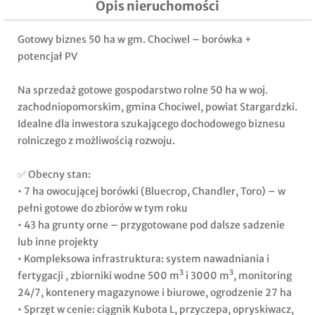
Opis nieruchomości
Gotowy biznes 50 ha w gm. Chociwel – borówka +
potencjał PV
Na sprzedaż gotowe gospodarstwo rolne 50 ha w woj.
zachodniopomorskim, gmina Chociwel, powiat Stargardzki.
Idealne dla inwestora szukającego dochodowego biznesu
rolniczego z możliwością rozwoju.
✅ Obecny stan:
• 7 ha owocującej borówki (Bluecrop, Chandler, Toro) – w
pełni gotowe do zbiorów w tym roku
• 43 ha grunty orne – przygotowane pod dalsze sadzenie
lub inne projekty
• Kompleksowa infrastruktura: system nawadniania i
fertygacji , zbiorniki wodne 500 m³ i 3000 m³, monitoring
24/7, kontenery magazynowe i biurowe, ogrodzenie 27 ha
• Sprzęt w cenie: ciągnik Kubota L, przyczepa, opryskiwacz,