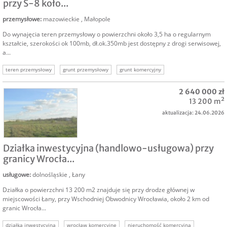
przy S-8 koło...
przemysłowe
:
mazowieckie
,
Małopole
Do wynajęcia teren przemysłowy o powierzchni około 3,5 ha o regularnym
kształcie, szerokości ok 100mb, dł.ok.350mb jest dostępny z drogi serwisowej,
a...
teren przemysłowy
grunt przemysłowy
grunt komercyjny
nieruchomości przemysłowe
grunty komercyjne
sprzedam grunt przemysłowy
2 640 000 zł
grunty przemysłowe
13 200 m²
aktualizacja: 24.06.2026
SPRZEDAM
Działka inwestycyjna (handlowo-usługowa) przy
granicy Wrocła...
usługowe
:
dolnośląskie
,
Łany
Działka o powierzchni 13 200 m2 znajduje się przy drodze głównej w
miejscowości Łany, przy Wschodniej Obwodnicy Wrocławia, około 2 km od
granic Wrocła...
działka inwestycyjna
wrocław komercyjne
nieruchomość komercyjna