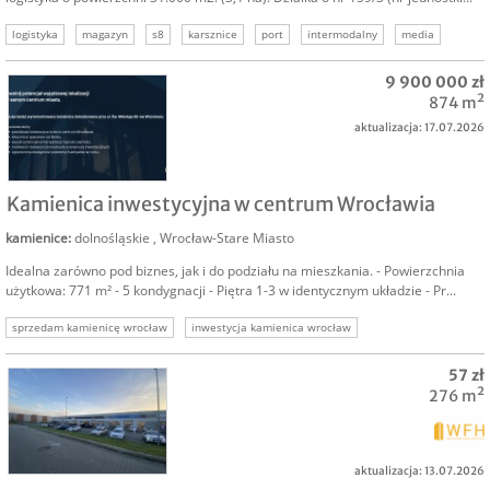
logistyka
magazyn
s8
karsznice
port
intermodalny
media
9 900 000 zł
874 m²
aktualizacja: 17.07.2026
SPRZEDAM
Kamienica inwestycyjna w centrum Wrocławia
kamienice
:
dolnośląskie
,
Wrocław-Stare Miasto
Idealna zarówno pod biznes, jak i do podziału na mieszkania. - Powierzchnia
użytkowa: 771 m² - 5 kondygnacji - Piętra 1-3 w identycznym układzie - Pr...
sprzedam kamienicę wrocław
inwestycja kamienica wrocław
wrocław kamienice
wrocław komercyjne
nieruchomość komercyjna
57 zł
inwestycja w kamienicę
276 m²
aktualizacja: 13.07.2026
NAJEM