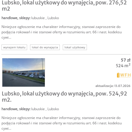
Lubsko, lokal użytkowy do wynajęcia, pow. 276,52
m2
handlowe, sklepy
:
lubuskie
,
Lubsko
Niniejsze ogłoszenie ma charakter informacyjny, stanowi zaproszenie do
podjęcia rokowań i nie stanowi oferty w rozumieniu art. 66 i nast. kodeksu
cywi...
wynajem lokalu
lokal do wynajęcia
lokal użytkowy
nieruchomość komercyjna
lokal handlowo-usługowy
retail
57 zł
524 m²
aktualizacja: 13.07.2026
NAJEM
Lubsko, lokal użytkowy do wynajęcia, pow. 524,92
m2.
handlowe, sklepy
:
lubuskie
,
Lubsko
Niniejsze ogłoszenie ma charakter informacyjny, stanowi zaproszenie do
podjęcia rokowań i nie stanowi oferty w rozumieniu art. 66 i nast. kodeksu
cywi...