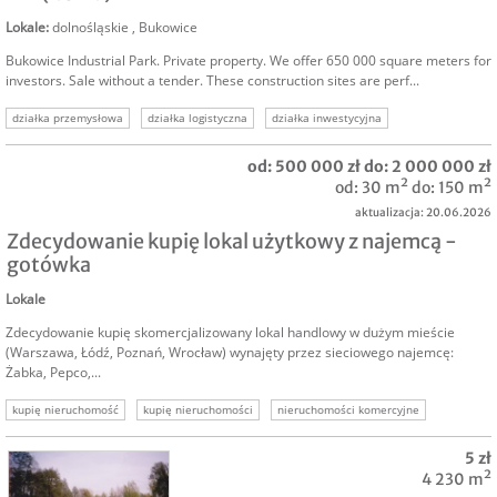
Lokale
:
dolnośląskie
,
Bukowice
Bukowice Industrial Park. Private property. We offer 650 000 square meters for
investors. Sale without a tender. These construction sites are perf...
działka przemysłowa
działka logistyczna
działka inwestycyjna
grunt inwestycyjny
nieruchomości komercyjne
od: 500 000 zł do: 2 000 000 zł
od: 30 m² do: 150 m²
aktualizacja: 20.06.2026
Zdecydowanie kupię lokal użytkowy z najemcą -
gotówka
Lokale
Zdecydowanie kupię skomercjalizowany lokal handlowy w dużym mieście
(Warszawa, Łódź, Poznań, Wrocław) wynajęty przez sieciowego najemcę:
Żabka, Pepco,...
kupię nieruchomość
kupię nieruchomości
nieruchomości komercyjne
kupię lokal komercyjny
kupimy lokale
kupimy nieruchomości
5 zł
kupię komercyjne
4 230 m²