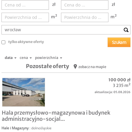
zł
zł
m²
m²
tylko aktywne oferty
data
cena
powierzchnia
Pozostałe oferty
zobacz na mapie
100 000 zł
3 235 m²
aktualizacja: 05.08.2026
NAJEM
Hala przemysłowo-magazynowa i budynek
administracyjno-socjal...
Hale i Magazyny
: dolnośląskie