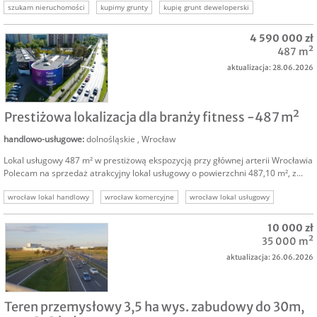
szukam nieruchomości
kupimy grunty
kupię grunt deweloperski
kupimy nieruchomości
nieruchomość deweloperska
4 590 000 zł
487 m²
aktualizacja: 28.06.2026
SPRZEDAM
Prestiżowa lokalizacja dla branży fitness -487 m²
handlowo-usługowe
:
dolnośląskie
,
Wrocław
Lokal usługowy 487 m² w prestiżową ekspozycją przy głównej arterii Wrocławia
Polecam na sprzedaż atrakcyjny lokal usługowy o powierzchni 487,10 m², z...
wrocław lokal handlowy
wrocław komercyjne
wrocław lokal usługowy
lokale komercyjne wrocław
lokale inwestycyjne
nieruchomości inwestycyjne
10 000 zł
salonsamochodowy
35 000 m²
aktualizacja: 26.06.2026
NAJEM
Teren przemysłowy 3,5 ha wys. zabudowy do 30m,