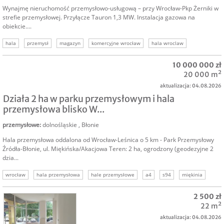
Wynajmę nieruchomość przemysłowo-usługową – przy Wrocław-Pkp Żerniki w
strefie przemysłowej. Przyłącze Tauron 1,3 MW. Instalacja gazowa na
obiekcie....
hala
przemysł
magazyn
komercyjne wrocław
hala wroclaw
wynajmę halę
hale i magazyny
10 000 000 zł
20 000 m²
aktualizacja: 04.08.2026
Działa 2 ha w parku przemysłowym i hala
przemysłowa blisko W...
przemysłowe
:
dolnośląskie
,
Błonie
Hala przemysłowa oddalona od Wrocław-Leśnica o 5 km - Park Przemysłowy
Źródła-Błonie, ul. Miękińska/Akacjowa Teren: 2 ha, ogrodzony (geodezyjne 2
dzia...
wrocław
hala przemysłowa
hale przemysłowe
a4
s94
miękinia
hale i magazyny
2 500 zł
22 m²
aktualizacja: 04.08.2026