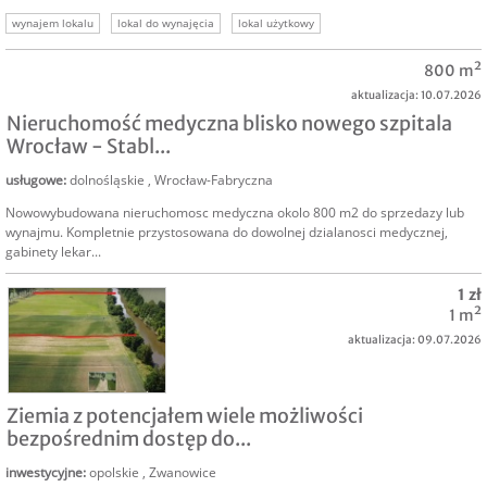
wynajem lokalu
lokal do wynajęcia
lokal użytkowy
nieruchomość komercyjna
lokal usługowy
lokal handlowy
800 m²
lokal handlowo-usługowy
aktualizacja: 10.07.2026
Nieruchomość medyczna blisko nowego szpitala
Wrocław - Stabl...
usługowe
:
dolnośląskie
,
Wrocław-Fabryczna
Nowowybudowana nieruchomosc medyczna okolo 800 m2 do sprzedazy lub
wynajmu. Kompletnie przystosowana do dowolnej dzialanosci medycznej,
gabinety lekar...
1 zł
1 m²
aktualizacja: 09.07.2026
SPRZEDAM
Ziemia z potencjałem wiele możliwości
bezpośrednim dostęp do...
inwestycyjne
:
opolskie
,
Zwanowice