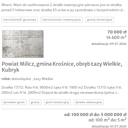
Witam, Mam do zaoferowania 2 działki inwestycyjne pierwsza jest to działka
ponad 5 hektarowa oraz działkę 65 arów w jej sąsiedztwie z bezpośrednim d...
nieruchomość gruntowa
nieruchomości inwestycyjne
grunty komercyjne
nieruchomość komercyjna
sprzedam ziemię inwestycyjną
70 000 zł
sprzedam grunty inwestycyjne
14 400 m²
aktualizacja: 09.07.2026
SPRZEDAM
Powiat Milicz, gmina Krośnice, obręb Łazy Wielkie,
Kubryk
rolne
:
dolnośląskie
,
Łazy Wielkie
Działka 157/2: Rola V kl. 9600m2 Łąka V kl. 1800 m2 Działka 157/3: Łąka V kl.
200m2 Las IV kl. 2800m2 Dojazd do działki drogą nieutwardzoną (polna z...
sprzedam grunt
grunty
grunt komercyjny
działka rekreacyjna
blisko wrocławia
las
od: 100 000 zł do: 5 000 000 zł
od: 100 m² do: 5 m²
aktualizacja: 05.07.2026