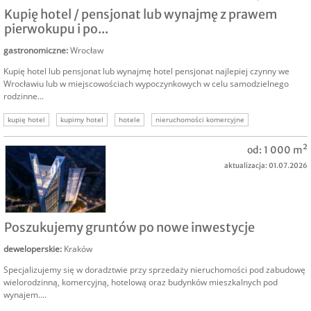
Kupię hotel / pensjonat lub wynajmę z prawem
pierwokupu i po...
gastronomiczne
:
Wrocław
Kupię hotel lub pensjonat lub wynajmę hotel pensjonat najlepiej czynny we
Wrocławiu lub w miejscowościach wypoczynkowych w celu samodzielnego
rodzinne...
kupię hotel
kupimy hotel
hotele
nieruchomości komercyjne
nieruchomości turystyczne
wrocław kupię hotel
kupię nieruchomość wrocław
od: 1 000 m²
aktualizacja: 01.07.2026
KUPIĘ
Poszukujemy gruntów po nowe inwestycje
deweloperskie
:
Kraków
Specjalizujemy się w doradztwie przy sprzedaży nieruchomości pod zabudowę
wielorodzinną, komercyjną, hotelową oraz budynków mieszkalnych pod
wynajem....