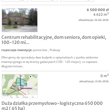
grunt inwestycyjny
grunt komercyjny
6 500 000 zł
4 622 m²
aktualizacja: 24.06.2026
SPRZEDAM
Centrum rehabilitacyjne, dom seniora, dom opieki,
100-120 mi...
rozpoczęta inwestycja
:
pomorskie
,
Prabuty
Oferujemy do sprzedaży dwa budynki o optymalnych z punktu widzenia
inwestycyjnego w tej branży gabarytach (100 - 120 miejsc), co zapewni
długoterminow...
0 m²
aktualizacja: 21.06.2026
SPRZEDAM
Duża działka przemysłowo-logistyczna 650 000
m2 ( 65 ha)