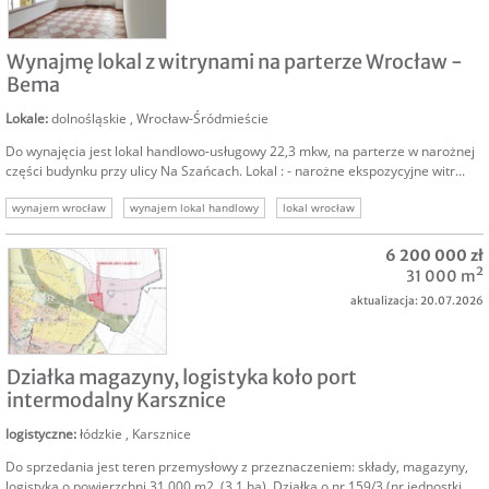
NAJEM
Wynajmę lokal z witrynami na parterze Wrocław -
Bema
Lokale
:
dolnośląskie
,
Wrocław-Śródmieście
Do wynajęcia jest lokal handlowo-usługowy 22,3 mkw, na parterze w narożnej
części budynku przy ulicy Na Szańcach. Lokal : - narożne ekspozycyjne witr...
wynajem wrocław
wynajem lokal handlowy
lokal wrocław
wynajem środmieście
lokal bema
inwestycje wrocław
6 200 000 zł
wynajem lokale komercyjne
31 000 m²
aktualizacja: 20.07.2026
SPRZEDAM
Działka magazyny, logistyka koło port
intermodalny Karsznice
logistyczne
:
łódzkie
,
Karsznice
Do sprzedania jest teren przemysłowy z przeznaczeniem: składy, magazyny,
logistyka o powierzchni 31.000 m2. (3,1 ha). Działka o nr 159/3 (nr jednostki...