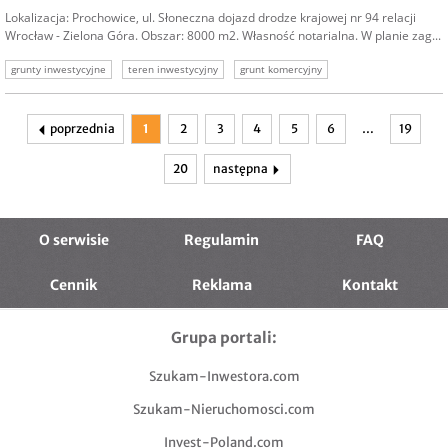
Lokalizacja: Prochowice, ul. Słoneczna dojazd drodze krajowej nr 94 relacji
Wrocław - Zielona Góra. Obszar: 8000 m2. Własność notarialna. W planie zag...
grunty inwestycyjne
teren inwestycyjny
grunt komercyjny
sprzedam działkę inwestycyjną
nieruchomość inwestycyjna
nieruchomości inwestycyjne
poprzednia
1
2
3
4
5
6
…
19
20
następna
O serwisie
Regulamin
FAQ
Cennik
Reklama
Kontakt
Grupa portali:
Szukam-Inwestora.com
Szukam-Nieruchomosci.com
Invest-Poland.com