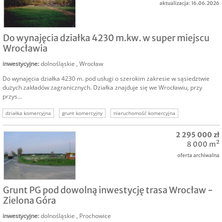
aktualizacja: 16.06.2026
NAJEM
Do wynajęcia działka 4230 m.kw. w super miejscu
Wrocławia
inwestycyjne
:
dolnośląskie
,
Wrocław
Do wynajęcia działka 4230 m. pod usługi o szerokim zakresie w sąsiedztwie
dużych zakładów zagranicznych. Działka znajduje się we Wrocławiu, przy
przys...
działka komercyjna
grunt komercyjny
nieruchomość komercyjna
działka do wynajęcia
komercyjne wynajem
2 295 000 zł
8 000 m²
oferta archiwalna
SPRZEDAM
Grunt PG pod dowolną inwestycję trasa Wrocław -
Zielona Góra
inwestycyjne
:
dolnośląskie
,
Prochowice